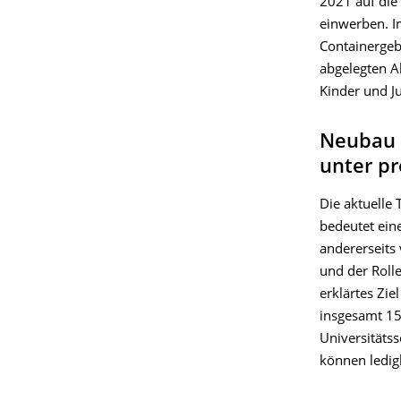
2021 auf die
einwerben. 
Containergeb
abgelegten A
Kinder und J
Neubau e
unter p
Die aktuelle
bedeutet ein
andererseits
und der Rolle
erklärtes Zie
insgesamt 15
Universitäts
können ledig