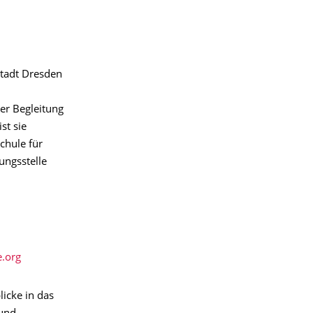
stadt Dresden
her Begleitung
st sie
chule für
ungsstelle
e.org
icke in das