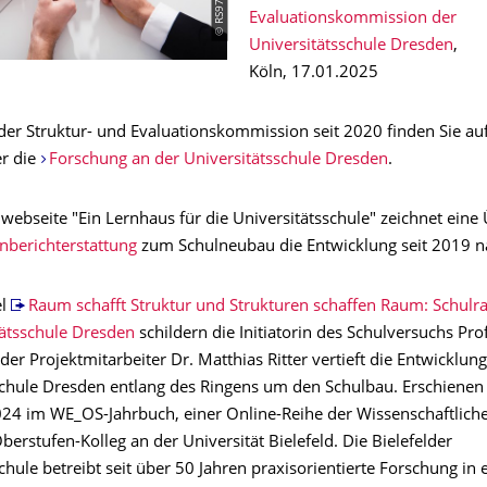
Evaluationskommission der
Universitätsschule Dresden
,
Köln, 17.01.2025
 der Struktur- und Evaluationskommission seit 2020 finden Sie au
r die
Forschung an der Universitätsschule Dresden
.
webseite "Ein Lernhaus für die Universitätsschule" zeichnet eine 
nberichterstattung
zum Schulneubau die Entwicklung seit 2019 n
el
Raum schafft Struktur und Strukturen schaffen Raum: Schulr
tätsschule Dresden
schildern die Initiatorin des Schulversuchs Pro
er Projektmitarbeiter Dr. Matthias Ritter vertieft die Entwicklung
schule Dresden entlang des Ringens um den Schulbau. Erschienen 
4 im WE_OS-Jahrbuch, einer Online-Reihe der Wissenschaftlich
berstufen-Kolleg an der Universität Bielefeld. Die Bielefelder
chule betreibt seit über 50 Jahren praxisorientierte Forschung in 