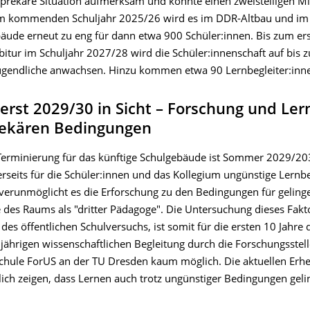
 prekäre Situation aufmerksam und konnte einen zweistelligen Mi
Im kommenden Schuljahr 2025/26 wird es im DDR-Altbau und im
äude erneut zu eng für dann etwa 900 Schüler:innen. Bis zum er
bitur im Schuljahr 2027/28 wird die Schüler:innenschaft auf bis 
ugendliche anwachsen. Hinzu kommen etwa 90 Lernbegleiter:inn
rst 2029/30 in Sicht – Forschung und Ler
rekären Bedingungen
 Terminierung für das künftige Schulgebäude ist Sommer 2029/20
erseits für die Schüler:innen und das Kollegium ungünstige Lern
 verunmöglicht es die Erforschung zu den Bedingungen für gelin
 des Raums als "dritter Pädagoge". Die Untersuchung dieses Fakto
l des öffentlichen Schulversuchs, ist somit für die ersten 10 Jahre 
jährigen wissenschaftlichen Begleitung durch die Forschungsstell
schule ForUS an der TU Dresden kaum möglich. Die aktuellen Er
lich zeigen, dass Lernen auch trotz ungünstiger Bedingungen gel