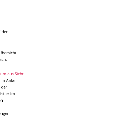
f der
Übersicht
ach.
aum aus Sicht
f.in Anke
 der
ist er im
en
enger