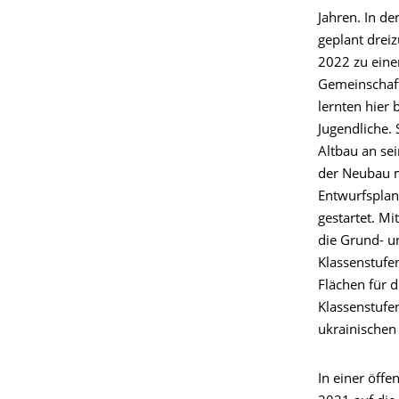
Jahren. In de
geplant dreiz
2022 zu einer
Gemeinschaft
lernten hier 
Jugendliche.
Altbau an sei
der Neubau m
Entwurfsplan
gestartet. M
die Grund- u
Klassenstufe
Flächen für 
Klassenstufe
ukrainischen
In einer öff