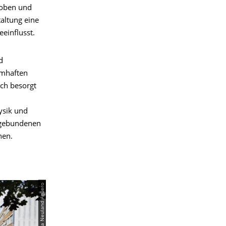
roben und
altung eine
einflusst.
d
amhaften
ich besorgt
ysik und
n gebundenen
nen.