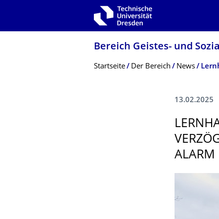
Zur Hauptnavigation springen
Zur Suche springen
Zum Inhalt springen
Bereich Geistes- und Sozi
Breadcrumb-Menü
Startseite
Der Bereich
News
13.02.2025
LERNHA
VERZÖG
ALARM