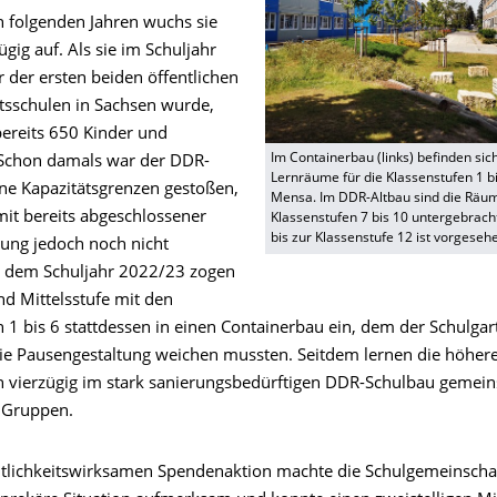
n folgenden Jahren wuchs sie
ügig auf. Als sie im Schuljahr
 der ersten beiden öffentlichen
sschulen in Sachsen wurde,
bereits 650 Kinder und
Im Containerbau (links) befinden sich
 Schon damals war der DDR-
Lernräume für die Klassenstufen 1 bi
ne Kapazitäts­gren­zen gestoßen,
Mensa. Im DDR-Altbau sind die Räu
it bereits abgeschlossener
Klassenstufen 7 bis 10 untergebrach
bis zur Klassenstufe 12 ist vorgeseh
ung jedoch noch nicht
it dem Schuljahr 2022/23 zogen
nd Mittelsstufe mit den
n 1 bis 6 stattdessen in einen Containerbau ein, dem der Schulga
die Pausengestaltung weichen mussten. Seitdem lernen die höher
n vierzügig im stark sanierungsbedürftigen DDR-Schulbau gemei
 Gruppen.
entlichkeitswirksamen Spendenaktion machte die Schulgemeinschaf