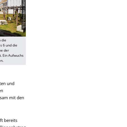
© TU Dresden | Maria Neuland Agüero
 die
s 6 und die
me der
t. Ein Aufwuchs
en.
rten und
en
nsam mit den
t bereits