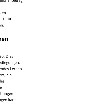
llionenbetrag
sten
zu 1.100
en.
nen
30. Dies
bedingungen,
gendes Lernen
rs, ein
des
e
hebungen
ingen kann.