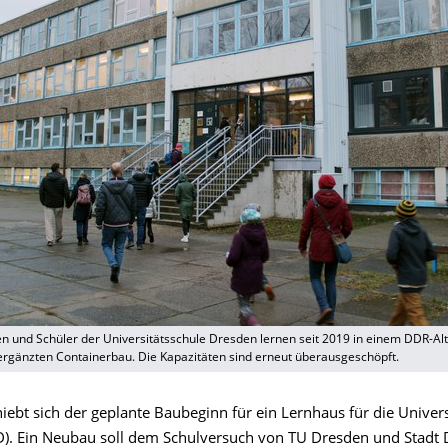
n und Schüler der Universitätsschule Dresden lernen seit 2019 in einem DDR-Alt
ergänzten Containerbau. Die Kapazitäten sind erneut überausgeschöpft.
iebt sich der geplante Baubeginn für ein Lernhaus für die Univers
). Ein Neubau soll dem Schulversuch von TU Dresden und Stadt