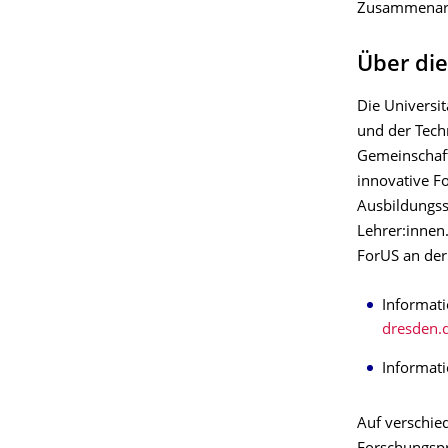
Zusammenarbe
Über die
Die Universit
und der Techn
Gemeinschafts
innovative F
Ausbildungssc
Lehrer:innen.
ForUS an der
Informat
dresden.
Informati
Auf verschie