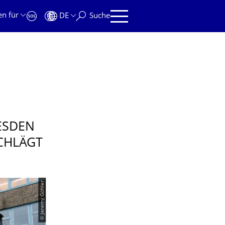
en für
DE
Suche
ESDEN
CHLÄGT
© Jeremy Göhler