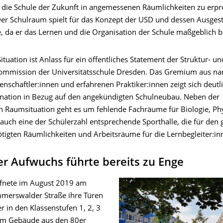
 die Schule der Zukunft in angemessenen Räumlichkeiten zu erp
Der Schulraum spielt für das Konzept der USD und dessen Ausgest
e, da er das Lernen und die Organisation der Schule maßgeblich be
Situation ist Anlass für ein öffentliches Statement der Struktur- un
ommission der Universitätsschule Dresden. Das Gremium aus n
nschaftler:innen und erfahrenen Praktiker:innen zeigt sich deutl
gnation in Bezug auf den angekündigten Schulneubau. Neben der
 Raumsituation geht es um fehlende Fachräume für Biologie, Ph
auch eine der Schülerzahl entsprechende Sporthalle, die für de
tigten Räumlichkeiten und Arbeitsräume für die Lernbegleiter:in
r Aufwuchs führte bereits zu Enge
ffnete im August 2019 am
merswalder Straße ihre Türen
r in den Klassenstufen 1, 2, 3
em Gebäude aus den 80er