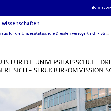
Information
alwissenschaf­ten
Lernhaus für die Universitätsschule Dresden verzögert sich – Strukturkommission schlägt Alarm
US FÜR DIE UNIVERSITÄTS­SCHULE DR
ERT SICH – STRUKTURKOMMIS­SION S