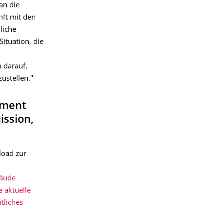
an die
nft mit den
liche
ituation, die
 darauf,
ustellen."
ement
ission,
load zur
bäude
e aktuelle
ntliches