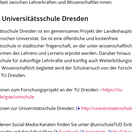
it zwischen Lehrerkräften und Wissenschaftler:innen.
 Universitätsschule Dresden
ätsschule Dresden ist ein gemein­sames Projekt der Landes­haupt­
ischen Universität. Sie ist eine öffentliche und kostenfreie
schule in städtischer Trägerschaft, an der unter wissen­schaft­li­c
ormen des Lehrens und Lernens erprobt werden. Darüber hinaus i
hule für zukünftige Lehrkräfte und künftig auch Weiter­bildungs­s
 Wissenschaftlich begleitet wird der Schulversuch von der Forsch
 TU Dresden.
ionen zum Forschungsprojekt an der TU Dresden:
https://tu-
de/gsw/unischule
onen zur Universitätsschule Dresden:
http://universitaetsschul
denen Social-Media-Kanälen finden Sie unter @unischuleTUD Einbl