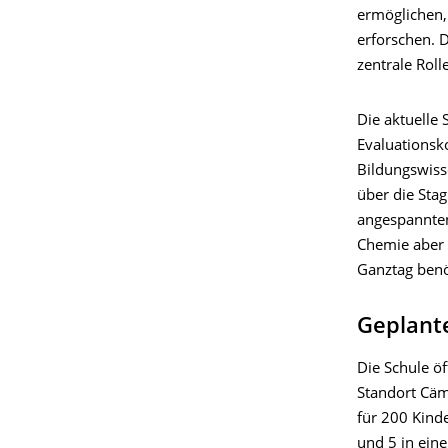
ermöglichen,
erforschen. 
zentrale Roll
Die aktuelle 
Evaluationsk
Bildungswisse
über die Sta
angespannten
Chemie aber 
Ganztag benö
Geplante
Die Schule ö
Standort Cäm
für 200 Kinde
und 5 in ein