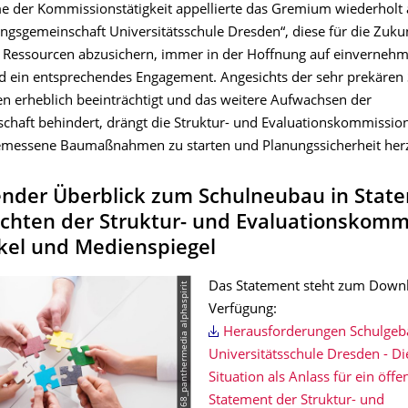
e der Kommissionstätigkeit appellierte das Gremium wiederholt 
ngsgemeinschaft Universitätsschule Dresden“, diese für die Zuku
Ressourcen abzusichern, immer in der Hoffnung auf einvernehm
 ein entsprechendes Engagement. Angesichts der sehr prekären S
en erheblich beeinträchtigt und das weitere Aufwachsen der
chaft behindert, drängt die Struktur- und Evaluationskommission
emessene Baumaßnahmen zu starten und Planungssicherheit herz
nder Überblick zum Schulneubau in Stat
chten der Struktur- und Evaluationskomm
kel und Medienspiegel
© RS9768_panthermedia alphaspirit
Das Statement steht zum Down
Verfügung:
Herausforderungen Schulge
Universitätsschule Dresden - Di
Situation als Anlass für ein öffe
Statement der Struktur- und