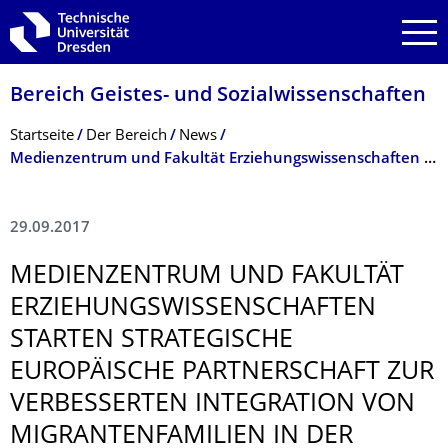
Zur Hauptnavigation springen
Zur Suche springen
Zum Inhalt springen
Bereich Geistes- und Sozialwissenschaf­ten
Breadcrumb-Menü
Startseite
Der Bereich
News
Medienzentrum und Fakultät Erziehungswissenschaften starten strategische europäische Partnerschaft zur verbesserten Integration von Migrantenfamilien in der Bildung
29.09.2017
MEDIENZENTRUM UND FAKULTÄT
ERZIEHUNGSWIS­SENSCHAFTEN
STARTEN STRATEGISCHE
EUROPÄISCHE PARTNERSCHAFT ZUR
VERBESSERTEN INTEGRATION VON
MIGRANTENFAMI­LIEN IN DER