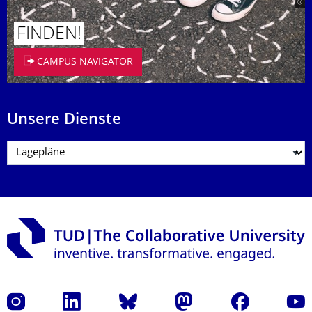
FINDEN!
CAMPUS NAVIGATOR
Unsere Dienste
Instagram
LinkedIn
Bluesky
Mastodon
Facebook
Yout