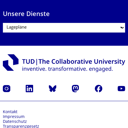
Unsere Dienste
Instagram
LinkedIn
Bluesky
Mastodon
Facebook
Yout
Kontakt
Impressum
Datenschutz
Transparenzgesetz