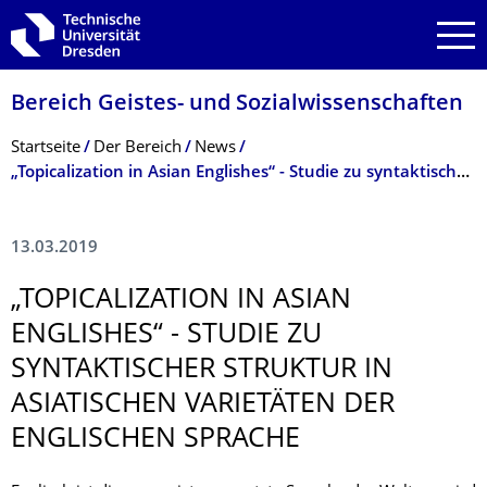
Zur Hauptnavigation springen
Zur Suche springen
Zum Inhalt springen
Bereich Geistes- und Sozialwissenschaf­ten
Breadcrumb-Menü
Startseite
Der Bereich
News
„Topicalization in Asian Englishes“ - Studie zu syntaktischer Struktur in asiatischen Varietäten der englischen Sprache
13.03.2019
„TOPICALIZATION IN ASIAN
ENGLISHES“ - STUDIE ZU
SYNTAKTISCHER STRUKTUR IN
ASIATISCHEN VARIETÄTEN DER
ENGLISCHEN SPRACHE