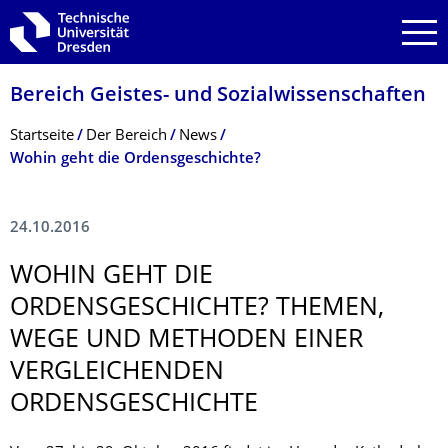
Zur Hauptnavigation springen
Zur Suche springen
Zum Inhalt springen
Bereich Geistes- und Sozialwissenschaf­ten
Breadcrumb-Menü
Startseite
Der Bereich
News
Wohin geht die Ordensgeschichte?
24.10.2016
WOHIN GEHT DIE
ORDENSGESCHICH­TE? THEMEN,
WEGE UND METHODEN EINER
VERGLEICHENDEN
ORDENSGESCHICH­TE