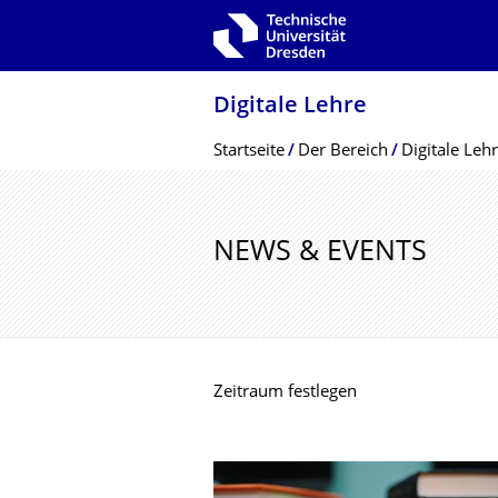
Zur Hauptnavigation springen
Zur Suche springen
Zum Inhalt springen
Digitale Lehre
Breadcrumb-Menü
Startseite
Der Bereich
Digitale Leh
NEWS & EVENTS
Zeitraum festlegen