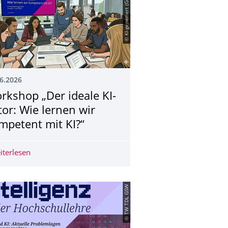
© KI-generiert (Gemini)
6.2026
rkshop „Der ideale KI-
tor: Wie lernen wir
mpetent mit KI?“
e Antragsrunde gestartet!
iterlesen
Workshop „Der ideale KI-Tutor: Wie lernen wir kompetent
© TW TDL GSW