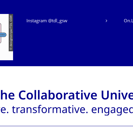
Unsere Dienste
© designstripe/TDL GSW
Instagram @tdl_gsw
On.L