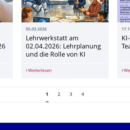
05.03.2026
17.1
Lehrwerkstatt am
KI
26
02.04.2026: Lehrplanung
Te
und die Rolle von KI
 Lehrende zum SoSe 2026
Weiterlesen
Lehrwerkstatt am 02.04.2026: Lehrplan
We
Seite 1, aktuell ausgewählt
1
2
3
4