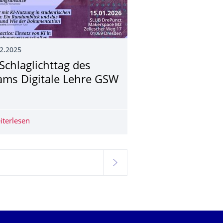
2.2025
-Schlaglichttag des
ams Digitale Lehre GSW
ung und die Rolle von KI
iterlesen
KI-Schlaglichttag des Teams Digitale Lehre GSW
weiter