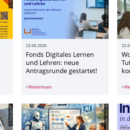
© Marvin Krüger | Canva
23.06.2026
22.0
Fonds Digitales Lernen
Wo
und Lehren: neue
Tu
Antragsrunde gestartet!
ko
Weiterlesen
Fonds Digitales Lernen und Lehren: neu
We
© Anne Jantos
© KI-generiert mit you.com