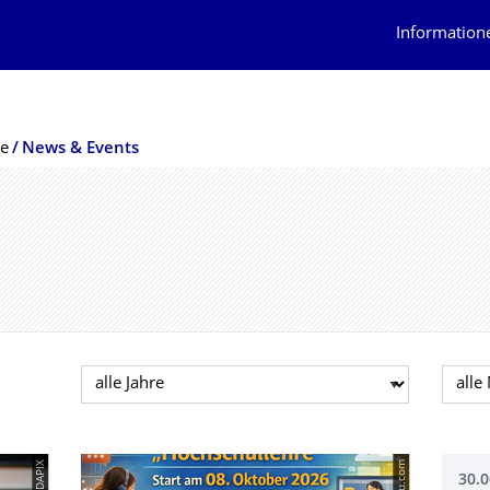
Information
re
News & Events
Jahr auswählen
Mona
30.0