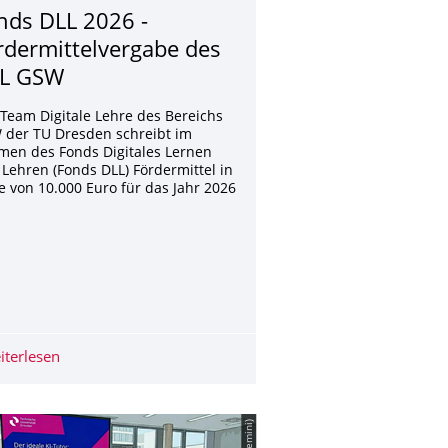
nds DLL 2026 -
rdermittelverga­be des
L GSW
Team Digitale Lehre des Bereichs
 der TU Dresden schreibt im
men des Fonds Digitales Lernen
Lehren (Fonds DLL) Fördermittel in
 von 10.000 Euro für das Jahr 2026
.
ching in der Hochschullehre“ startet am 08.10.2026 – jetzt anme
iterlesen
Fonds DLL 2026 - Fördermittelvergabe des TDL GSW