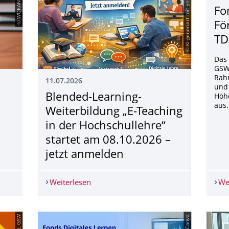
© WOKANDAPIX
© KI-generiert mit you.com
Fo
Fö
TD
Das 
GSW
Rah
11.07.2026
und 
Blended-Learning-
Höhe
aus
Weiterbildung „E-Teaching
in der Hochschullehre“
startet am 08.10.2026 –
jetzt anmelden
 Lehrende zum WiSe 2026/2027
Weiterlesen
Blended-Learning-Weiterbildung „E-Tea
We
© TDL GSW