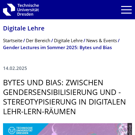
Zur Hauptnavigation springen
Zur Suche springen
Zum Inhalt springen
Digitale Lehre
Breadcrumb-Menü
Startseite
Der Bereich
Digitale Lehre
News & Events
Gender Lectures im Sommer 2025: Bytes und Bias
14.02.2025
BYTES UND BIAS: ZWISCHEN
GENDERSENSIBI­LISIERUNG UND -
STEREOTYPISIE­RUNG IN DIGITALEN
LEHR-LERN-RÄUMEN