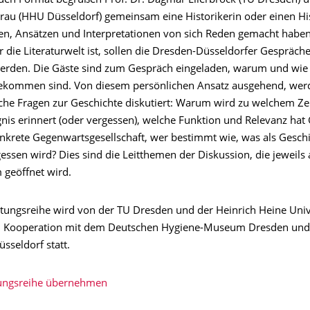
uen Format begrüßen Prof. Dr. Dagmar Ellerbrock (TU Dresden) un
rau (HHU Düsseldorf) gemeinsam eine Historikerin oder einen His
een, Ansätzen und Interpretationen von sich Reden gemacht habe
r die Literaturwelt ist, sollen die Dresden-Düsseldorfer Gespräche
erden. Die Gäste sind zum Gespräch eingeladen, warum und wie 
ekommen sind. Von diesem persönlichen Ansatz ausgehend, werd
liche Fragen zur Geschichte diskutiert: Warum wird zu welchem Ze
gnis erinnert (oder vergessen), welche Funktion und Relevanz hat
onkrete Gegenwartsgesellschaft, wer bestimmt wie, was als Geschi
essen wird? Dies sind die Leitthemen der Diskussion, die jeweils
 geöffnet wird.
ltungsreihe wird von der TU Dresden und der Heinrich Heine Univ
in Kooperation mit dem Deutschen Hygiene-Museum Dresden und
üsseldorf statt.
tungsreihe übernehmen