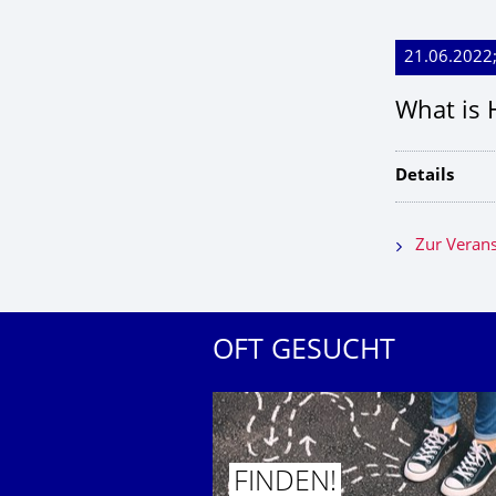
21.06.2022;
What is 
Details
Zur Verans
OFT GESUCHT
FINDEN!