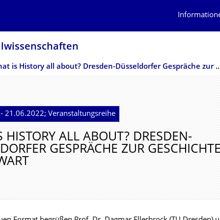
Information
alwissenschaf­ten
What is History all about? Dresden-Düsseldorfer Gespräche zur Ge
- 21.06.2022; Veranstaltungsreihe
S HISTORY ALL ABOUT? DRESDEN-
DORFER GESPRÄCHE ZUR GESCHICHT
WART