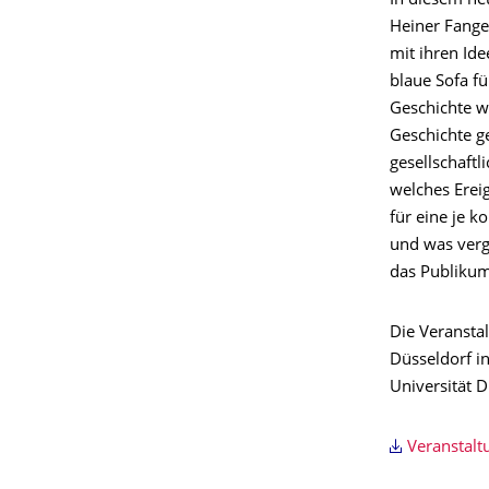
In diesem ne
Heiner Fange
mit ihren Id
blaue Sofa fü
Geschichte w
Geschichte g
gesellschaft
welches Erei
für eine je k
und was verg
das Publikum
Die Veransta
Düsseldorf 
Universität D
Veranstal