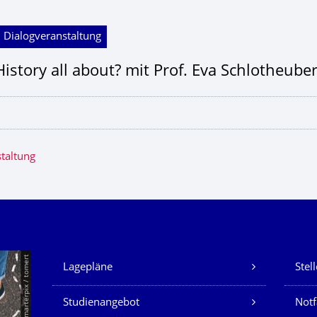
 Dialogveranstaltung
History all about? mit Prof. Eva Schlotheube
taltung
Unsere Dienste
© Smarterpix / tomert
Lagepläne
Stel
Studienangebot
Not