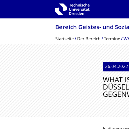
Zur Hauptnavigation springen
Zur Suche springen
Zum Inhalt springen
Bereich Geistes- und Sozi
Breadcrumb-Menü
Startseite
Der Bereich
Termine
26.04.2022 
WHAT I
DÜSSEL
GEGEN