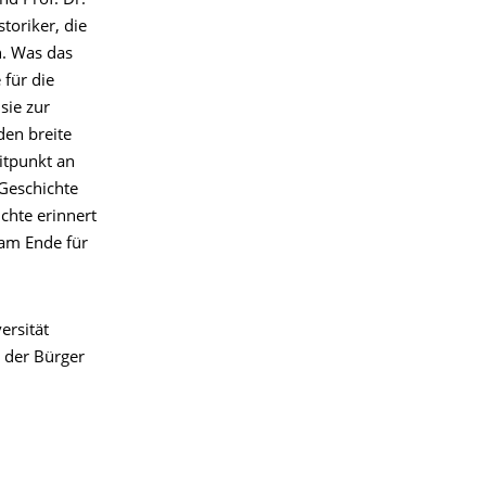
d Prof. Dr.
toriker, die
n. Was das
 für die
sie zur
en breite
itpunkt an
 Geschichte
chte erinnert
 am Ende für
ersität
 der Bürger