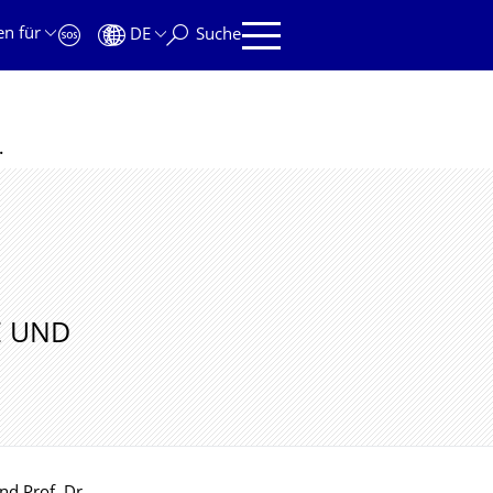
en für
DE
Suche
schichte und Gegenwart
E UND