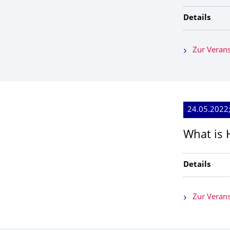
Details
Zur Verans
24.05.2022;
What is H
Details
Zur Verans