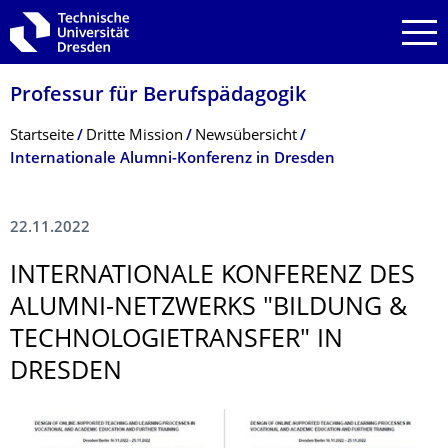
Zur Hauptnavigation springen
Zur Suche springen
Zum Inhalt springen
Professur für Berufspädagogik
Breadcrumb-Menü
Startseite
Dritte Mission
Newsübersicht
Internationale Alumni-Konferenz in Dresden
22.11.2022
INTERNATIONALE KONFERENZ DES
ALUMNI-NETZWERKS "BILDUNG &
TECHNOLOGIE­TRANSFER" IN
DRESDEN