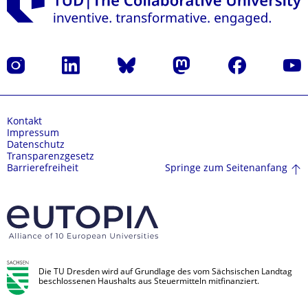
Instagram
LinkedIn
Bluesky
Mastodon
Facebook
Yout
Kontakt
Impressum
Datenschutz
Transparenzgesetz
Springe zum Seitenanfang
Barrierefreiheit
Die TU Dresden wird auf Grundlage des vom Sächsischen Landtag
beschlossenen Haushalts aus Steuermitteln mitfinanziert.