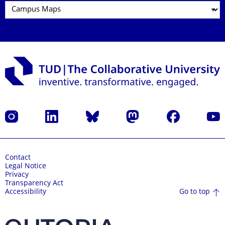
Instagram
LinkedIn
Bluesky
Mastodon
Facebook
YouT
Contact
Legal Notice
Privacy
Transparency Act
Go to top
Accessibility