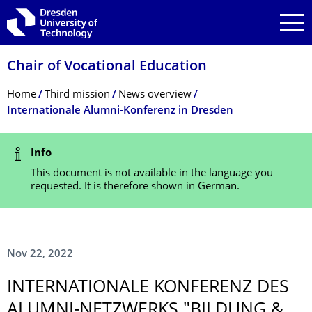
Skip to main navigation
Skip to search
Skip to content
Chair of Vocational Education
Breadcrumb Menu
Home
Third mission
News overview
Internationale Alumni-Konferenz in Dresden
Status Message
Info
This document is not available in the language you
requested. It is therefore shown in German.
Nov 22, 2022
INTERNATIONALE KONFERENZ DES
ALUMNI-NETZWERKS "BILDUNG &