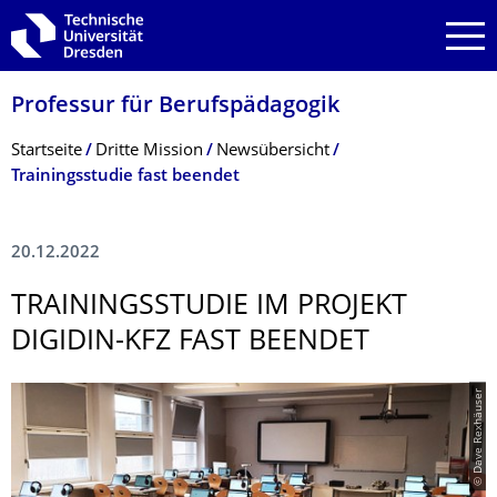
Zur Hauptnavigation springen
Zur Suche springen
Zum Inhalt springen
Professur für Berufspädagogik
Breadcrumb-Menü
Startseite
Dritte Mission
Newsübersicht
Trainingsstudie fast beendet
20.12.2022
TRAININGSSTUDIE IM PROJEKT
DIGIDIN-KFZ FAST BEENDET
© Dave Rexhäuser