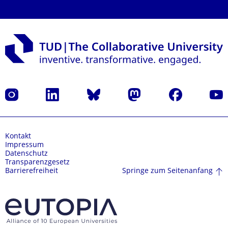
Instagram
LinkedIn
Bluesky
Mastodon
Facebook
Yout
Kontakt
Impressum
Datenschutz
Transparenzgesetz
Springe zum Seitenanfang
Barrierefreiheit