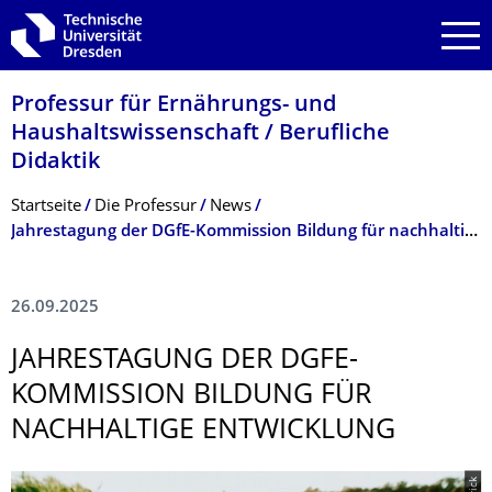
Zur Hauptnavigation springen
Zur Suche springen
Zum Inhalt springen
Professur für Ernährungs- und
Haushaltswissen­schaft / Berufliche
Didaktik
Breadcrumb-Menü
Startseite
Die Professur
News
Jahrestagung der DGfE-Kommission Bildung für nachhaltige Entwicklung
26.09.2025
JAHRESTAGUNG DER DGFE-
KOMMISSION BILDUNG FÜR
NACHHALTIGE ENTWICKLUNG