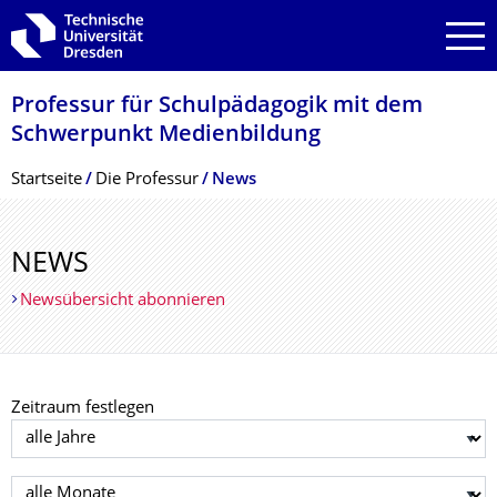
Zur Hauptnavigation springen
Zur Suche springen
Zum Inhalt springen
Professur für Schulpädagogik mit dem
Schwerpunkt Medienbildung
Breadcrumb-Menü
Startseite
Die Professur
News
NEWS
Newsübersicht abonnieren
Zeitraum festlegen
Jahr auswählen
Monat auswählen