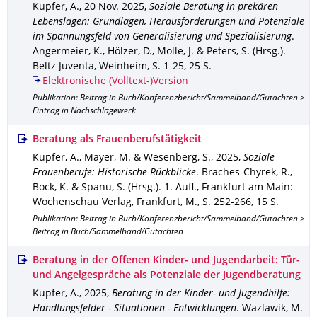
Kupfer, A.
,
20 Nov. 2025
,
Soziale Beratung in prekären
Lebenslagen: Grundlagen, Herausforderungen und Potenziale
im Spannungsfeld von Generalisierung und Spezialisierung
.
Angermeier, K., Hölzer, D., Molle, J. & Peters, S. (Hrsg.).
Beltz Juventa, Weinheim
,
S. 1-25
,
25 S.
Elektronische (Volltext-)Version
Publikation: Beitrag in Buch/Konferenzbericht/Sammelband/Gutachten >
Eintrag in Nachschlagewerk
Beratung als Frauenberufstätigkeit
Kupfer, A., Mayer, M. & Wesenberg, S.
,
2025
,
Soziale
Frauenberufe: Historische Rückblicke
.
Braches-Chyrek, R.,
Bock, K. & Spanu, S. (Hrsg.).
1. Aufl.
,
Frankfurt am Main
:
Wochenschau Verlag, Frankfurt, M.
,
S. 252-266
,
15 S.
Publikation: Beitrag in Buch/Konferenzbericht/Sammelband/Gutachten >
Beitrag in Buch/Sammelband/Gutachten
Beratung in der Offenen Kinder- und Jugendarbeit: Tür-
und Angelgespräche als Potenziale der Jugendberatung
Kupfer, A.
,
2025
,
Beratung in der Kinder- und Jugendhilfe:
Handlungsfelder - Situationen - Entwicklungen
.
Wazlawik, M.