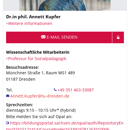
Name
Dr.in phil.
Annett
Kupfer
Weitere Informationen
E-MAIL SENDEN
Wissenschaftliche Mitarbeiterin
Organisationsname
Professur für Sozialpädagogik
Professur für Sozialpädagogik
Adresse
Besuchsadresse:
Münchner Straße 1
, Raum MS1 489
01187
Dresden
Tel.
+49 351 463-33087
Sprechzeiten:
dienstags 9:15 - 10:15 Uhr* (hybrid)
Bitte melden Sie sich auf Opal an:
https://bildungsportal.sachsen.de/opal/auth/RepositoryEn
try/32415121414/CourseNode/1633919781263310006