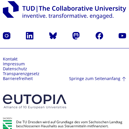
Instagram
LinkedIn
Bluesky
Mastodon
Facebook
Yout
Kontakt
Impressum
Datenschutz
Transparenzgesetz
Springe zum Seitenanfang
Barrierefreiheit
Die TU Dresden wird auf Grundlage des vom Sächsischen Landtag
beschlossenen Haushalts aus Steuermitteln mitfinanziert.