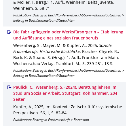
& Möller, T. (Hrsg.).
1. Aufl.
,
Weinheim
: Beltz Juventa,
Weinheim
,
S. 58-71
Publikation: Beitrag in Buch/Konferenzbericht/Sammelband/Gutachten >
Beitrag in Buch/Sammelband/Gutachten
Die Fabrikpflegerin oder Werksfürsorgerin – Etablierung
und Auflösung eines sozialen Frauenberufs
Wesenberg, S., Mayer, M. & Kupfer, A.
,
2025
,
Soziale
Frauenberufe: Historische Rückblicke
.
Braches-Chyrek, R.,
Bock, K. & Spanu, S. (Hrsg.).
1. Aufl.
,
Frankfurt am Main
:
Wochenschau Verlag, Frankfurt, M.
,
S. 239-251
,
13 S.
Publikation: Beitrag in Buch/Konferenzbericht/Sammelband/Gutachten >
Beitrag in Buch/Sammelband/Gutachten
Paulick, C., Wesenberg, S. (2024). Beratung lehren im
Studium Sozialer Arbeit. Stuttgart: Kohlhammer, 204
Seiten
Kupfer, A.
,
2025
,
in: Kontext : Zeitschrift für systemische
Perspektiven
.
56
,
1
,
S. 82-84
Publikation: Beitrag in Fachzeitschrift > Rezension