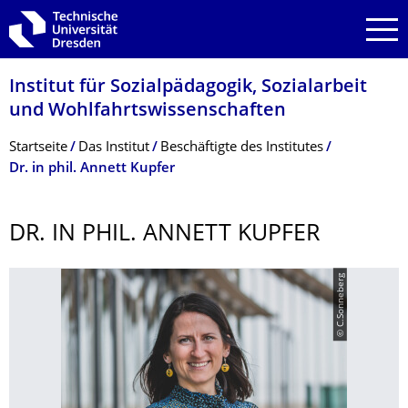
Zur Hauptnavigation springen
Zur Suche springen
Zum Inhalt springen
Institut für Sozialpädagogik, Sozialarbeit
und Wohlfahrtswissen­schaften
Breadcrumb-Menü
Startseite
Das Institut
Beschäftigte des Institutes
Dr. in phil. Annett Kupfer
DR. IN PHIL. ANNETT KUPFER
© C.Sonneberg