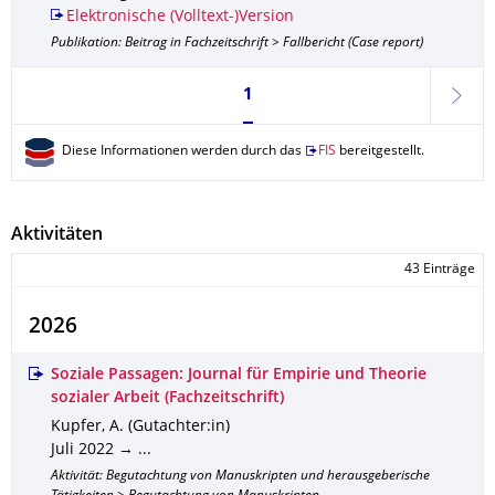
Elektronische (Volltext-)Version
Publikation: Beitrag in Fachzeitschrift > Fallbericht (Case report)
Seite 1, aktuell ausgewählt
1
weite
Diese Informationen werden durch das
FIS
bereitgestellt.
Aktivitäten
43 Einträge
2026
Soziale Passagen: Journal für Empirie und Theorie
sozialer Arbeit (Fachzeitschrift)
Kupfer, A. (Gutachter:in)
Juli 2022 → ...
Aktivität: Begutachtung von Manuskripten und herausgeberische