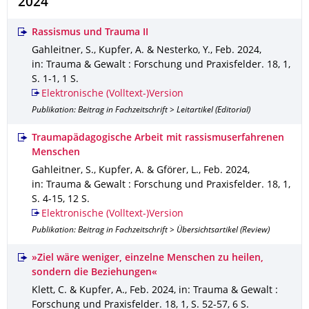
2024
Rassismus und Trauma II
Gahleitner, S., Kupfer, A. & Nesterko, Y.
,
Feb. 2024
,
in: Trauma & Gewalt : Forschung und Praxisfelder
.
18
,
1
,
S. 1-1
,
1 S.
Elektronische (Volltext-)Version
Publikation: Beitrag in Fachzeitschrift > Leitartikel (Editorial)
Traumapädagogische Arbeit mit rassismuserfahrenen
Menschen
Gahleitner, S., Kupfer, A. & Gförer, L.
,
Feb. 2024
,
in: Trauma & Gewalt : Forschung und Praxisfelder
.
18
,
1
,
S. 4-15
,
12 S.
Elektronische (Volltext-)Version
Publikation: Beitrag in Fachzeitschrift > Übersichtsartikel (Review)
»Ziel wäre weniger, einzelne Menschen zu heilen,
sondern die Beziehungen«
Klett, C. & Kupfer, A.
,
Feb. 2024
,
in: Trauma & Gewalt :
Forschung und Praxisfelder
.
18
,
1
,
S. 52-57
,
6 S.