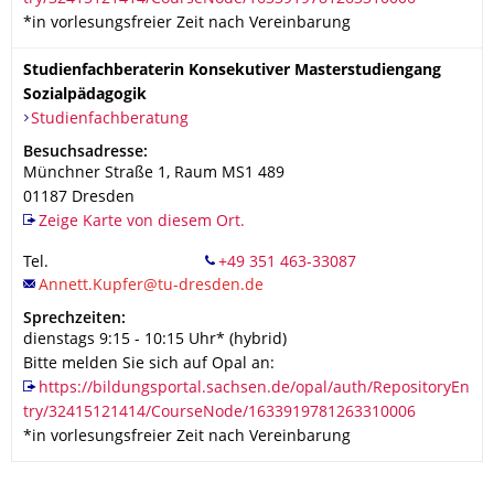
*in vorlesungsfreier Zeit nach Vereinbarung
Studienfachberaterin Konsekutiver Masterstudiengang
Sozialpädagogik
Organisationsname
Studienfachberatung
Studienfachberatung
Adresse
Besuchsadresse:
Münchner Straße 1
, Raum MS1 489
01187
Dresden
Zeige Karte von diesem Ort.
Tel.
+49 351 463-33087
Sprechzeiten:
dienstags 9:15 - 10:15 Uhr* (hybrid)
Bitte melden Sie sich auf Opal an:
https://bildungsportal.sachsen.de/opal/auth/RepositoryEn
try/32415121414/CourseNode/1633919781263310006
*in vorlesungsfreier Zeit nach Vereinbarung