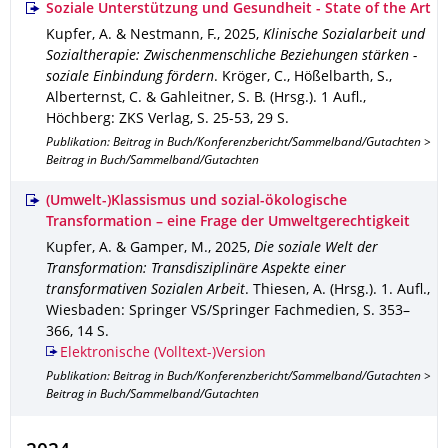
Soziale Unterstützung und Gesundheit - State of the Art
Kupfer, A. & Nestmann, F.
,
2025
,
Klinische Sozialarbeit und
Sozialtherapie: Zwischenmenschliche Beziehungen stärken -
soziale Einbindung fördern
.
Kröger, C., Hößelbarth, S.,
Alberternst, C. & Gahleitner, S. B. (Hrsg.).
1 Aufl.
,
Höchberg
: ZKS Verlag
,
S. 25-53
,
29 S.
Publikation: Beitrag in Buch/Konferenzbericht/Sammelband/Gutachten >
Beitrag in Buch/Sammelband/Gutachten
(Umwelt-)Klassismus und sozial-ökologische
Transformation – eine Frage der Umweltgerechtigkeit
Kupfer, A. & Gamper, M.
,
2025
,
Die soziale Welt der
Transformation: Transdisziplinäre Aspekte einer
transformativen Sozialen Arbeit
.
Thiesen, A. (Hrsg.).
1. Aufl.
,
Wiesbaden
: Springer VS/Springer Fachmedien
,
S. 353–
366
,
14 S.
Elektronische (Volltext-)Version
Publikation: Beitrag in Buch/Konferenzbericht/Sammelband/Gutachten >
Beitrag in Buch/Sammelband/Gutachten