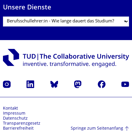
Unsere Dienste
Instagram
LinkedIn
Bluesky
Mastodon
Facebook
Yout
Kontakt
Impressum
Datenschutz
Transparenzgesetz
Springe zum Seitenanfang
Barrierefreiheit