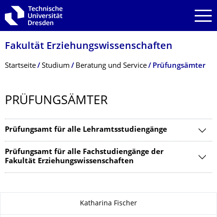
Zur Hauptnavigation springen
Zur Suche springen
Zum Inhalt springen
Fakultät Erziehungs­wissenschaften
Breadcrumb-Menü
Startseite
Studium
Beratung und Service
Prüfungsämter
PRÜFUNGSÄMTER
Prüfungsamt für alle Lehramtsstudiengänge
Prüfungsamt für alle Fachstudiengänge der
Fakultät Erziehungswissenschaften
Zu dieser Seite
Katharina Fischer