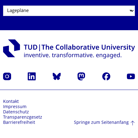
Instagram
LinkedIn
Bluesky
Mastodon
Facebook
Yout
Kontakt
Impressum
Datenschutz
Transparenzgesetz
Springe zum Seitenanfang
Barrierefreiheit