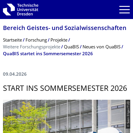
Zur Hauptnavigation springen
Zur Suche springen
Zum Inhalt springen
Bereich Geistes- und Sozialwissenschaf­ten
Breadcrumb-Menü
Startseite
Forschung
Projekte
Weitere Forschungsprojekte
QuaBIS
Neues von QuaBIS
QuaBIS startet ins Sommersemester 2026
09.04.2026
START INS SOMMERSEMESTER 2026
© Sven Ellger/TUD