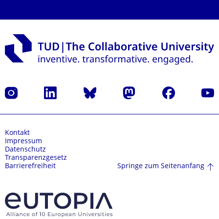
Instagram
LinkedIn
Bluesky
Mastodon
Facebook
Yout
Kontakt
Impressum
Datenschutz
Transparenzgesetz
Springe zum Seitenanfang
Barrierefreiheit