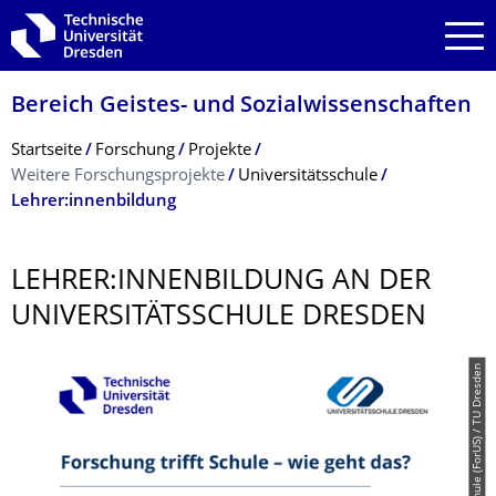
Zur Hauptnavigation springen
Zur Suche springen
Zum Inhalt springen
Bereich Geistes- und Sozialwissenschaf­ten
Breadcrumb-Menü
Startseite
Forschung
Projekte
Weitere Forschungsprojekte
Universitätsschule
Lehrer:innenbildung
LEHRER:INNENBILDUNG AN DER
UNIVERSITÄTS­SCHULE DRESDEN