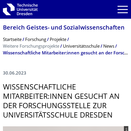
Zur Hauptnavigation springen
Zur Suche springen
Zum Inhalt springen
Bereich Geistes- und Sozialwissenschaf­ten
Breadcrumb-Menü
Startseite
Forschung
Projekte
Weitere Forschungsprojekte
Universitätsschule
News
Wissenschaftliche Mitarbeiter:innen gesucht an der Forschungsstelle zur Universitäts­schule Dresden
30.06.2023
WISSENSCHAFTLI­CHE
MITARBEITER:INNEN GESUCHT AN
DER FORSCHUNGSSTEL­LE ZUR
UNIVERSITÄTS­SCHULE DRESDEN