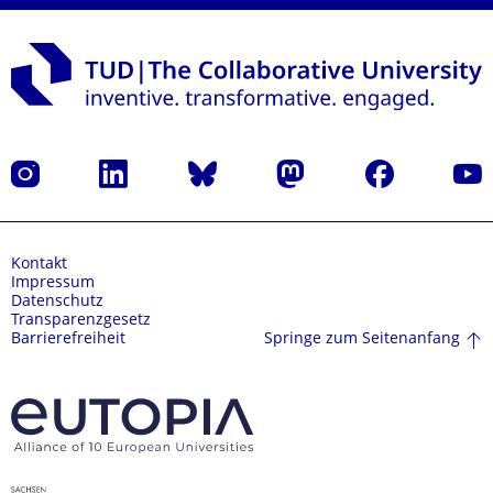
Instagram
LinkedIn
Bluesky
Mastodon
Facebook
Yout
Kontakt
Impressum
Datenschutz
Transparenzgesetz
Springe zum Seitenanfang
Barrierefreiheit