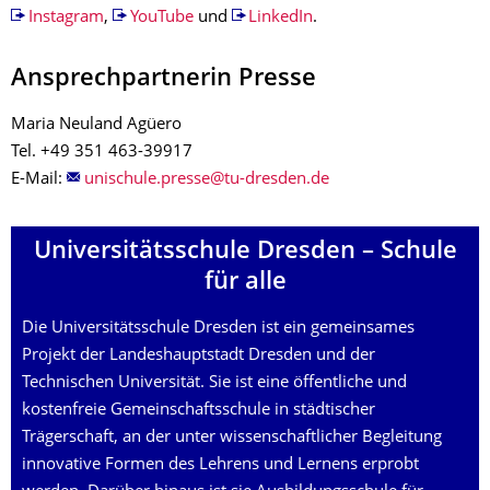
Instagram
,
YouTube
und
LinkedIn
.
Ansprechpartnerin Presse
Maria Neuland Agüero
Tel. +49 351 463-39917
E-Mail:
Universitäts­schule Dresden – Schule
für alle
Die Universitätsschule Dresden ist ein gemein­sames
Projekt der Landes­haupt­stadt Dresden und der
Technischen Universität. Sie ist eine öffentliche und
kostenfreie Gemeinschaftsschule in städtischer
Trägerschaft, an der unter wissen­schaft­li­cher Begleitung
innovative Formen des Lehrens und Lernens erprobt