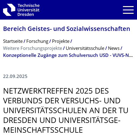
Zur Hauptnavigation springen
Zur Suche springen
Zum Inhalt springen
Bereich Geistes- und Sozialwissenschaf­ten
Breadcrumb-Menü
Startseite
Forschung
Projekte
Weitere Forschungsprojekte
Universitätsschule
News
Konzeptionelle Zugänge zum Schulversuch USD - VUVS-Netzwerktreffen 2025 an der TU Dresden und Universitätsschule
22.09.2025
NETZWERKTREFFEN 2025 DES
VERBUNDS DER VERSUCHS- UND
UNIVERSITÄTS­SCHULEN AN DER TU
DRESDEN UND UNIVERSITÄTSGE­
MEINSCHAFTS­SCHULE