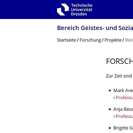
Zur Hauptnavigation springen
Zur Suche springen
Zum Inhalt springen
Bereich Geistes- und Sozi
Breadcrumb-Menü
Startseite
Forschung
Projekte
Wei
FORSC
Zur Zeit sin
Mark Are
Professu
Anja Bes
Professu
Brigitte 