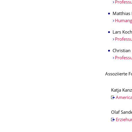
Profess
Matthias
Humange
Lars Koch
Professu
Christian
Professu
Assoziierte 
Katja Kanz
America
Olaf Sand
Erziehu