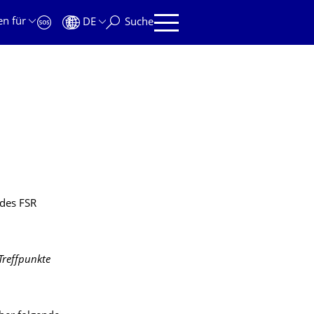
en für
DE
Suche
 des FSR
Treffpunkte