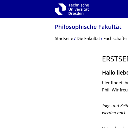
Zur Hauptnavigation springen
Zur Suche springen
Zum Inhalt springen
Philosophische Fakultät
Breadcrumb-Menü
Startseite
Die Fakultät
Fachschaftsr
ERSTSE
Hallo lieb
hier findet 
Phil. Wir fr
Tage und Zeit
werden noch 