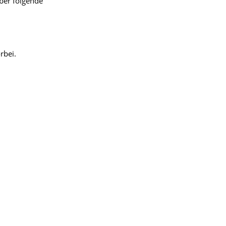
ber folgende
rbei.