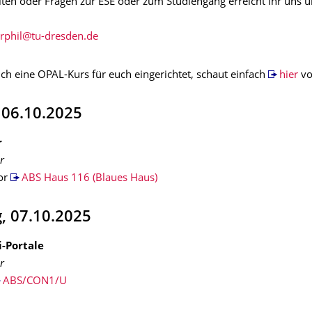
iten oder Fragen zur ESE oder zum Studiengang erreicht ihr uns ü
ch eine OPAL-Kurs für euch eingerichtet, schaut einfach
hier
vo
 06.10.2025
r
r
vor
ABS Haus 116 (Blaues Haus)
, 07.10.2025
i-Portale
r
ABS/CON1/U