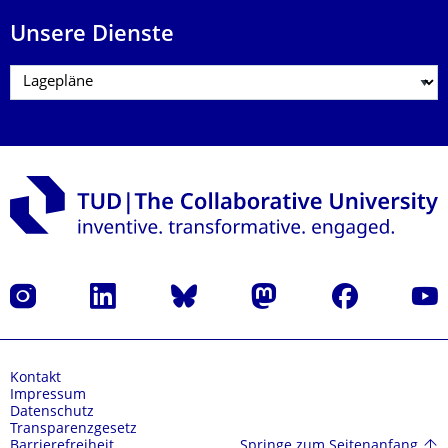
Unsere Dienste
Instagram
LinkedIn
Bluesky
Mastodon
Facebook
Yout
Kontakt
Impressum
Datenschutz
Transparenzgesetz
Springe zum Seitenanfang
Barrierefreiheit