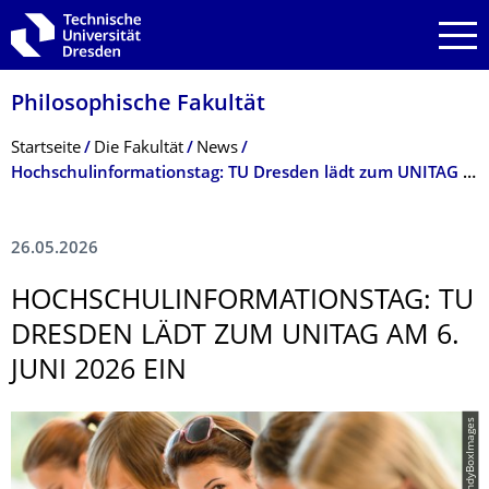
Zur Hauptnavigation springen
Zur Suche springen
Zum Inhalt springen
Philosophische Fakultät
Breadcrumb-Menü
Startseite
Die Fakultät
News
Hochschulinformationstag: TU Dresden lädt zum UNITAG am 6. Juni 2026 ein
26.05.2026
HOCHSCHULINFOR­MATIONSTAG: TU
DRESDEN LÄDT ZUM UNITAG AM 6.
JUNI 2026 EIN