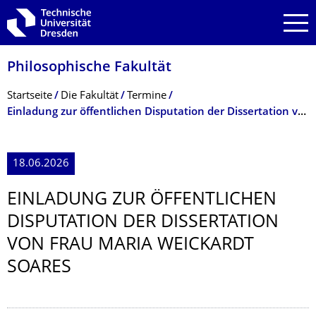
Zur Hauptnavigation springen
Zur Suche springen
Zum Inhalt springen
Philosophische Fakultät
Breadcrumb-Menü
Startseite
Die Fakultät
Termine
Einladung zur öffentlichen Disputation der Dissertation von Frau Maria Weickardt Soares
18.06.2026
EINLADUNG ZUR ÖFFENTLICHEN
DISPUTATION DER DISSERTATION
VON FRAU MARIA WEICKARDT
SOARES