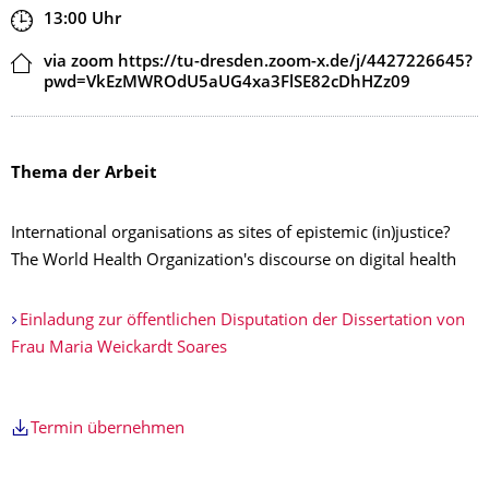
Zeit
13:00
Uhr
Ort
via zoom https://tu-dresden.zoom-x.de/j/4427226645?
pwd=VkEzMWROdU5aUG4xa3FlSE82cDhHZz09
Thema der Arbeit
International organisations as sites of epistemic (in)justice?
The World Health Organization's discourse on digital health
Einladung zur öffentlichen Disputation der Dissertation von
Frau Maria Weickardt Soares
Termin übernehmen