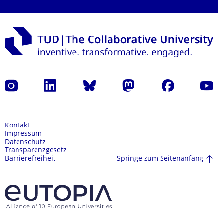
Instagram
LinkedIn
Bluesky
Mastodon
Facebook
Yout
Kontakt
Impressum
Datenschutz
Transparenzgesetz
Springe zum Seitenanfang
Barrierefreiheit