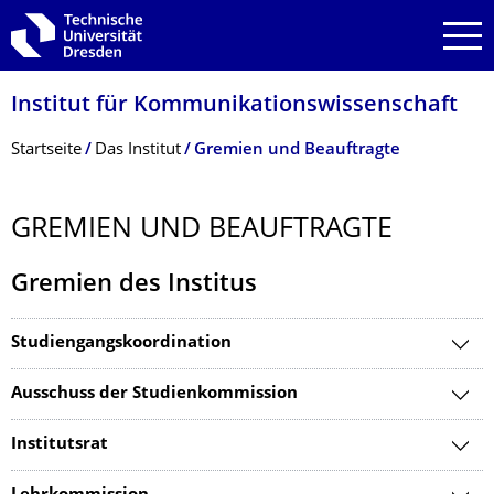
Zur Hauptnavigation springen
Zur Suche springen
Zum Inhalt springen
Institut für Kommunikationswis­senschaft
Breadcrumb-Menü
Startseite
Das Institut
Gremien und Beauftragte
GREMIEN UND BEAUFTRAGTE
Gremien des Institus
Studiengangskoordination
Ausschuss der Studienkommission
Institutsrat