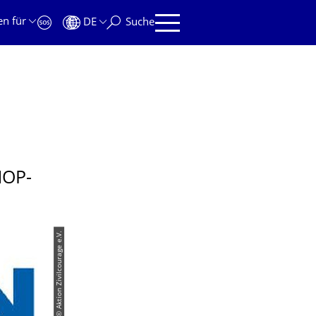
en für
DE
Suche
HOP-
© Aktion Zivilcourage e.V.