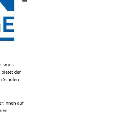
emismus,
bietet der
n Schulen
er:innen auf
inen