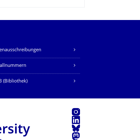
lenausschreibungen
fallnummern
 (Bibliothek)
Instagram
LinkedIn
Bluesky
Mastodon