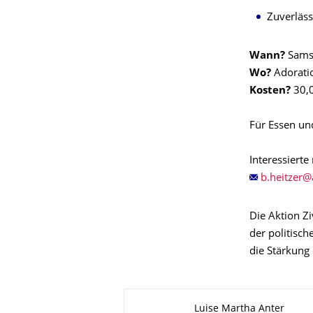
Zuverlässi
Wann?
Samst
Wo?
Adoratio
Kosten?
30,0
Für Essen un
Interessierte
Die Aktion Zi
der politisch
die Stärkung
Zu dieser Seite
Luise Martha Anter