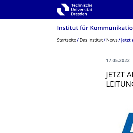
Zur Hauptnavigation springen
Zur Suche springen
Zum Inhalt springen
Institut für Kommunikatio
Breadcrumb-Menü
Startseite
Das Institut
News
17.05.2022
JETZT 
LEITUN