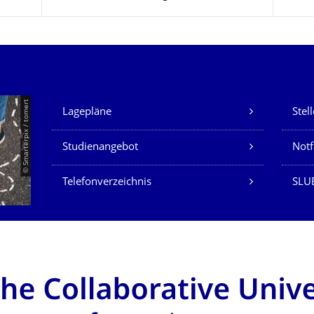
Unsere Dienste
© Smarterpix / tomert
Lagepläne
Stel
Studienangebot
Not
Telefonverzeichnis
SLUB