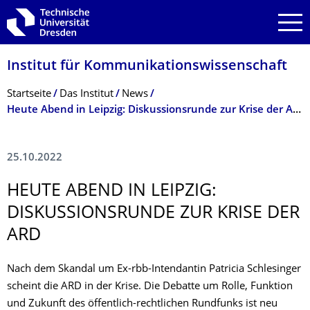
Zur Hauptnavigation springen
Zur Suche springen
Zum Inhalt springen
Institut für Kommunikationswis­senschaft
Breadcrumb-Menü
Startseite
Das Institut
News
Heute Abend in Leipzig: Diskussionsrunde zur Krise der ARD
25.10.2022
HEUTE ABEND IN LEIPZIG:
DISKUSSIONSRUN­DE ZUR KRISE DER
ARD
Nach dem Skandal um Ex-rbb-Intendantin Patricia Schlesinger
scheint die ARD in der Krise. Die Debatte um Rolle, Funktion
und Zukunft des öffentlich-rechtlichen Rundfunks ist neu