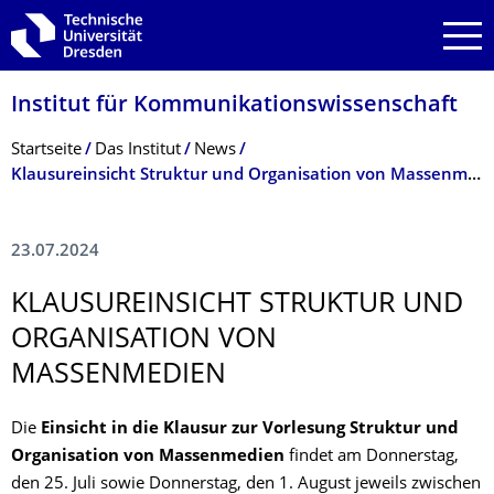
Zur Hauptnavigation springen
Zur Suche springen
Zum Inhalt springen
Institut für Kommunikationswis­senschaft
Breadcrumb-Menü
Startseite
Das Institut
News
Klausureinsicht Struktur und Organisation von Massenmedien
23.07.2024
KLAUSUREINSICHT STRUKTUR UND
ORGANISATION VON
MASSENMEDIEN
Die
Einsicht in die Klausur zur Vorlesung Struktur und
Organisation von Massenmedien
findet am Donnerstag,
den 25. Juli sowie Donnerstag, den 1. August jeweils zwischen