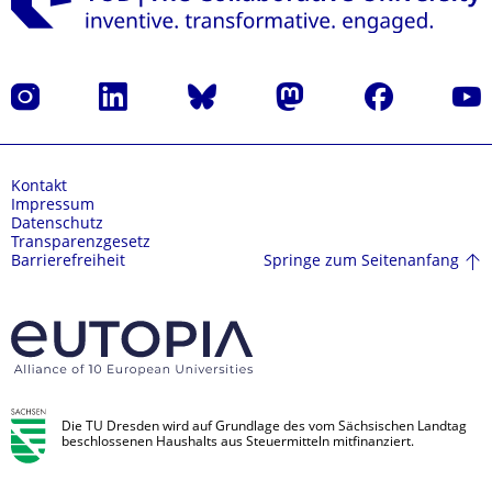
Instagram
LinkedIn
Bluesky
Mastodon
Facebook
Yout
Kontakt
Impressum
Datenschutz
Transparenzgesetz
Springe zum Seitenanfang
Barrierefreiheit
Die TU Dresden wird auf Grundlage des vom Sächsischen Landtag
beschlossenen Haushalts aus Steuermitteln mitfinanziert.