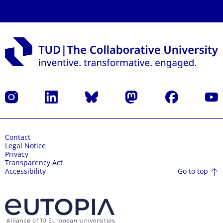
Instagram
LinkedIn
Bluesky
Mastodon
Facebook
YouT
Contact
Legal Notice
Privacy
Transparency Act
Go to top
Accessibility