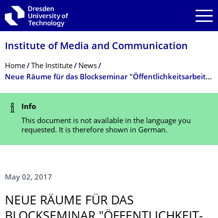
Skip to main navigation
Skip to search
Skip to content
Institute of Media and Communication
Breadcrumb Menu
Home
The Institute
News
Neue Räume für das Blockseminar "Öffentlichkeitsarbeit" bei Prof. Liebert
Status Message
Info
This document is not available in the language you
requested. It is therefore shown in German.
May 02, 2017
NEUE RÄUME FÜR DAS
BLOCKSEMINAR "ÖFFENTLICHKEIT­