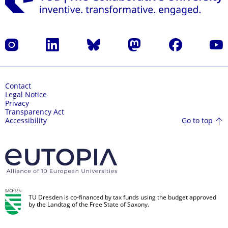
Instagram
LinkedIn
Bluesky
Mastodon
Facebook
YouT
Contact
Legal Notice
Privacy
Transparency Act
Go to top
Accessibility
TU Dresden is co-financed by tax funds using the budget approved
by the Landtag of the Free State of Saxony.