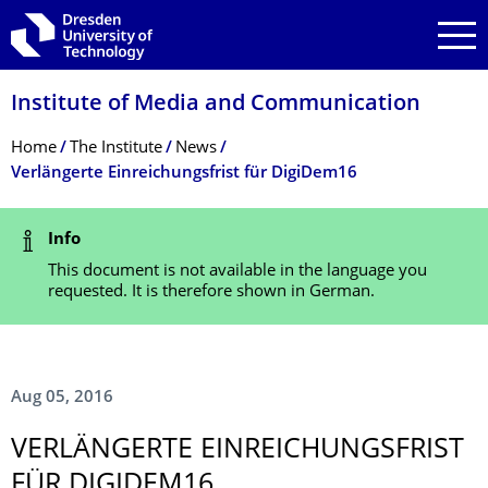
Skip to main navigation
Skip to search
Skip to content
Institute of Media and Communication
Breadcrumb Menu
Home
The Institute
News
Verlängerte Einreichungsfrist für DigiDem16
Status Message
Info
This document is not available in the language you
requested. It is therefore shown in German.
Aug 05, 2016
VERLÄNGERTE EINREICHUNGS­FRIST
FÜR DIGIDEM16