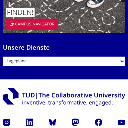
FINDEN!
CAMPUS NAVIGATOR
Unsere Dienste
Instagram
LinkedIn
Bluesky
Mastodon
Facebook
Yout