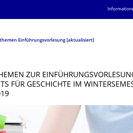
Information
themen Einführungsvorlesung [aktualisiert]
HEMEN ZUR EINFÜHRUNGSVOR­LE­SUN
UTS FÜR GESCHICHTE IM WINTERSEME
019