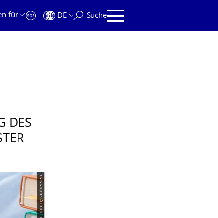
en für
DE
Suche
G DES
STER
© PantherMedia / photographee.eu