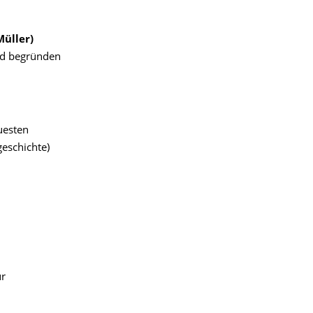
Müller)
nd begründen
uesten
eschichte)
ur