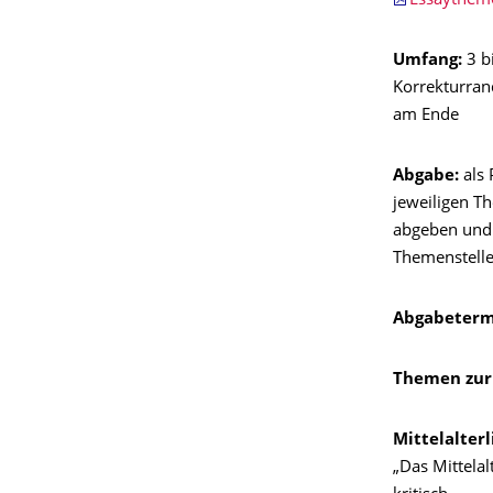
Essaythemen
Umfang:
3 b
Korrekturran
am Ende
Abgabe:
als 
jeweiligen Th
abgeben und a
Themenstelle
Abgabeterm
Themen zur 
Mittelalterl
„Das Mittelal