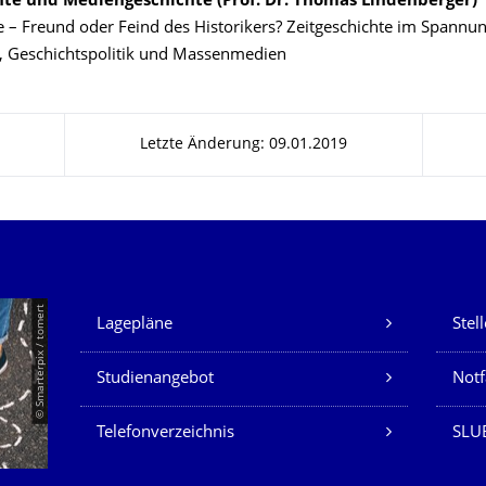
hte und Mediengeschichte (Prof. Dr. Thomas Lindenberger)
e – Freund oder Feind des Historikers? Zeitgeschichte im Spannu
, Geschichtspolitik und Massenmedien
Letzte Änderung: 09.01.2019
Unsere Dienste
© Smarterpix / tomert
Lagepläne
Stel
Studienangebot
Not
Telefonverzeichnis
SLUB