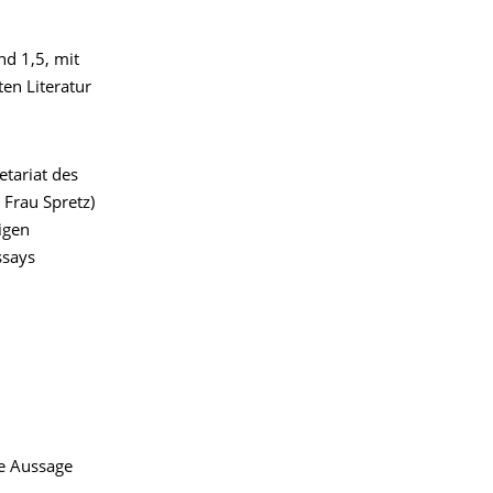
d 1,5, mit
en Literatur
etariat des
 Frau Spretz)
igen
ssays
se Aussage