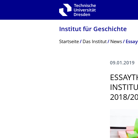
Zur Hauptnavigation springen
Zur Suche springen
Zum Inhalt springen
Institut für Geschichte
Breadcrumb-Menü
Startseite
Das Institut
News
Essay
09.01.2019
ESSAYT
INSTIT
2018/2