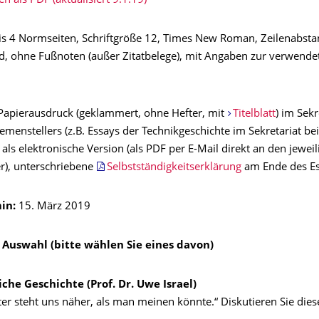
 als PDF (aktualisiert 9.1.19)
is 4 Normseiten, Schriftgröße 12, Times New Roman, Zeilenabstan
d, ohne Fußnoten (außer Zitatbelege), mit Angaben zur verwendet
Papierausdruck (geklammert, ohne Hefter, mit
Titelblatt
) im Sekr
emenstellers (z.B. Essays der Technikgeschichte im Sekretariat bei
ls elektronische Version (als PDF per E-Mail direkt an den jeweil
r), unterschriebene
Selbstständigkeitserklärung
am Ende des E
in:
15. März 2019
Auswahl (bitte wählen Sie eines davon)
iche Geschichte (Prof. Dr. Uwe Israel)
ter steht uns näher, als man meinen könnte.“ Diskutieren Sie die