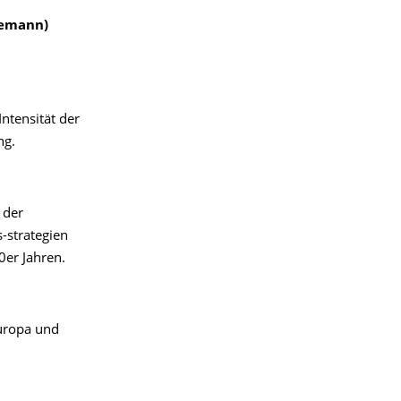
lemann)
Intensität der
ng.
 der
-strategien
0er Jahren.
europa und