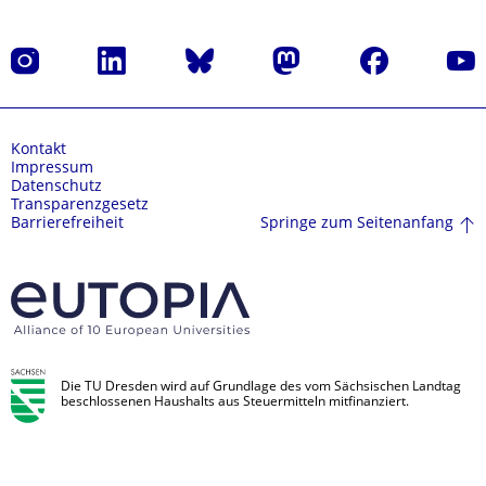
Instagram
LinkedIn
Bluesky
Mastodon
Facebook
Yout
Kontakt
Impressum
Datenschutz
Transparenzgesetz
Springe zum Seitenanfang
Barrierefreiheit
Die TU Dresden wird auf Grundlage des vom Sächsischen Landtag
beschlossenen Haushalts aus Steuermitteln mitfinanziert.