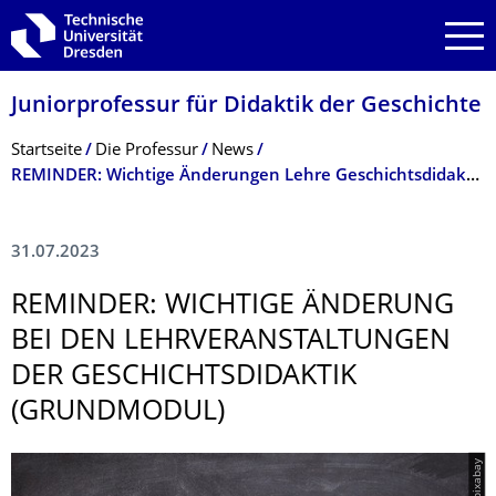
Zur Hauptnavigation springen
Zur Suche springen
Zum Inhalt springen
Juniorprofessur für Didaktik der Geschichte
Breadcrumb-Menü
Startseite
Die Professur
News
REMINDER: Wichtige Änderungen Lehre Geschichtsdidaktik
31.07.2023
REMINDER: WICHTIGE ÄNDERUNG
BEI DEN LEHRVERANSTAL­TUNGEN
DER GESCHICHTSDI­DAKTIK
(GRUNDMODUL)