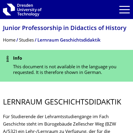
Skip to main navigation
Skip to search
Skip to content
Junior Professorship in Didactics of History
Breadcrumb Menu
Home
Studies
Lernraum Geschichtsdidaktik
Status Message
Info
This document is not available in the language you
requested. It is therefore shown in German.
LERNRAUM GESCHICHTS­DIDAKTIK
Für Studierende der Lehramtsstudiengänge im Fach
Geschichte steht im Bürogebäude Zellescher Weg (BZW
A/532) ein Lehr-/Lernraum zu Verfügung, der für die