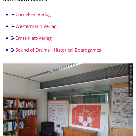
Unterstützer:innen:
Cornelsen Verlag
Westermann Verlag
Ernst-Klett-Verlag
Sound of Drums - Historical Boardgames
© Mathias Herrmann