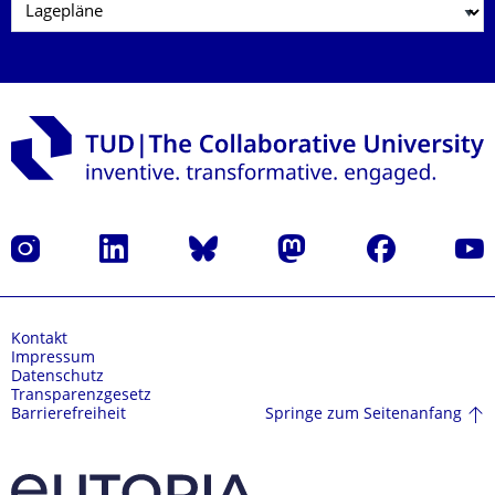
Instagram
LinkedIn
Bluesky
Mastodon
Facebook
Yout
Kontakt
Impressum
Datenschutz
Transparenzgesetz
Springe zum Seitenanfang
Barrierefreiheit