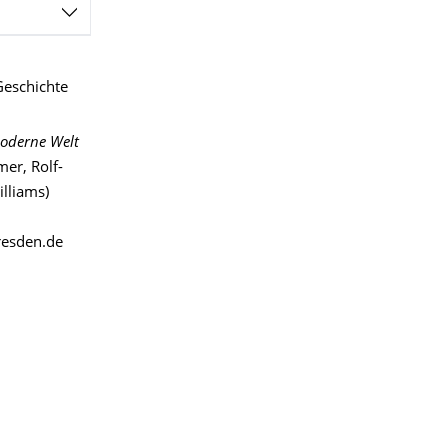
Geschichte
Moderne Welt
er, Rolf-
lliams)
dresden.de