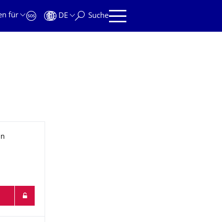
en für
DE
Suche
in