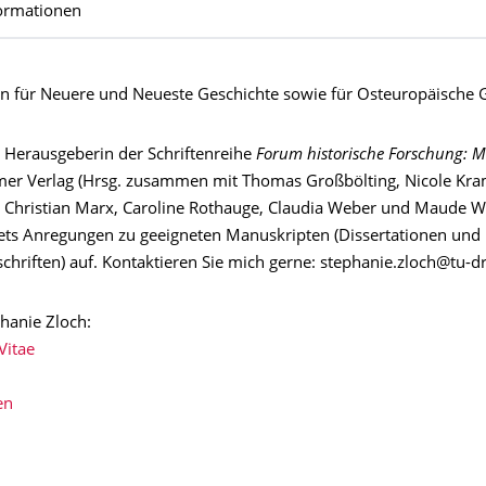
ormationen
in für Neuere und Neueste Geschichte sowie für Osteuropäische 
 Herausgeberin der Schriftenreihe
Forum historische Forschung: 
r Verlag (Hrsg. zusammen mit Thomas Großbölting, Nicole Kram
, Christian Marx, Caroline Rothauge, Claudia Weber und Maude Wi
ets Anregungen zu geeigneten Manuskripten (Dissertationen und
schriften) auf. Kontaktieren Sie mich gerne: stephanie.zloch@tu-
hanie Zloch:
Vitae
en