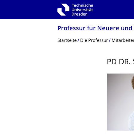
Zur Hauptnavigation springen
Zur Suche springen
Zum Inhalt springen
Professur für Neuere und
Breadcrumb-Menü
Startseite
Die Professur
Mitarbeite
PD DR.