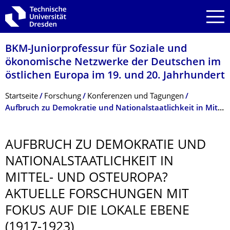
Zur Hauptnavigation springen
Zur Suche springen
Zum Inhalt springen
BKM-Juniorprofessur für Soziale und
ökonomische Netzwerke der Deutschen im
östlichen Europa ­im 19. und 20. Jahrhundert
Breadcrumb-Menü
Startseite
Forschung
Konferenzen und Tagungen
Aufbruch zu Demokratie und Nationalstaatlichkeit in Mittel- und Osteuropa?
AUFBRUCH ZU DEMOKRATIE UND
NATIONALSTAAT­LICHKEIT IN
MITTEL- UND OSTEUROPA?
AKTUELLE FORSCHUNGEN MIT
FOKUS AUF DIE LOKALE EBENE
(1917-1923)