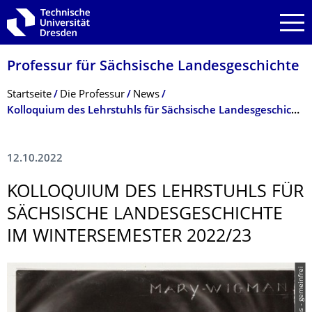
Zur Hauptnavigation springen
Zur Suche springen
Zum Inhalt springen
Professur für Sächsische Landesgeschichte
Breadcrumb-Menü
Startseite
Die Professur
News
Kolloquium des Lehrstuhls für Sächsische Landesgeschichte im Wintersemester 2022/23
12.10.2022
KOLLOQUIUM DES LEHRSTUHLS FÜR
SÄCHSISCHE LANDESGESCHICH­TE
IM WINTERSEMESTER 2022/23