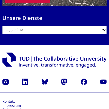
Unsere Dienste
Instagram
LinkedIn
Bluesky
Mastodon
Facebook
Yout
Kontakt
Impressum