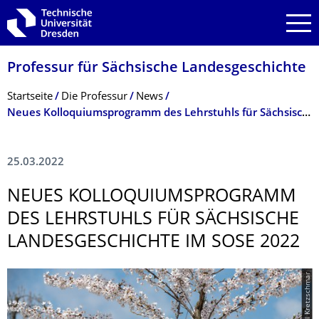
Zur Hauptnavigation springen
Zur Suche springen
Zum Inhalt springen
Professur für Sächsische Landesgeschichte
Breadcrumb-Menü
Startseite
Die Professur
News
Neues Kolloquiumsprogramm des Lehrstuhls für Sächsische Landesgeschichte im SoSe 2022
25.03.2022
NEUES KOLLOQUIUMSPRO­GRAMM
DES LEHRSTUHLS FÜR SÄCHSISCHE
LANDESGESCHICH­TE IM SOSE 2022
© Michael Kretzschmar