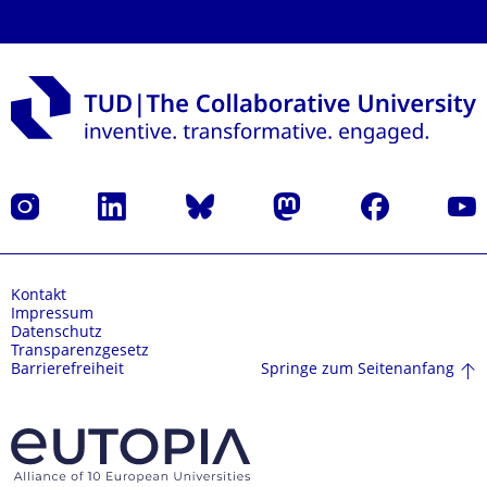
Instagram
LinkedIn
Bluesky
Mastodon
Facebook
Yout
Kontakt
Impressum
Datenschutz
Transparenzgesetz
Springe zum Seitenanfang
Barrierefreiheit