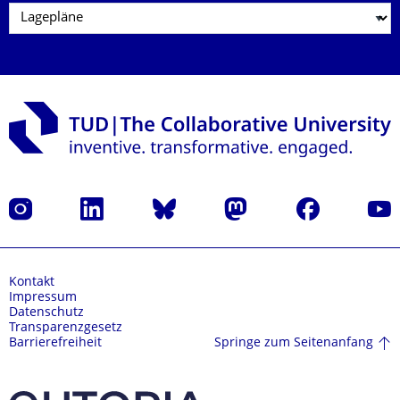
Instagram
LinkedIn
Bluesky
Mastodon
Facebook
Yout
Kontakt
Impressum
Datenschutz
Transparenzgesetz
Springe zum Seitenanfang
Barrierefreiheit