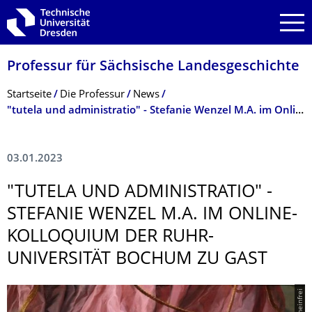
Zur Hauptnavigation springen
Zur Suche springen
Zum Inhalt springen
Professur für Sächsische Landesgeschichte
Breadcrumb-Menü
Startseite
Die Professur
News
"tutela und administratio" - Stefanie Wenzel M.A. im Online-Kolloquium der Ruhr-Universität Bochum zu Gast
03.01.2023
"TUTELA UND ADMINISTRATIO" -
STEFANIE WENZEL M.A. IM ONLINE-
KOLLOQUIUM DER RUHR-
UNIVERSITÄT BOCHUM ZU GAST