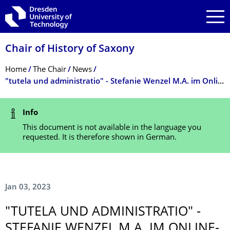
Skip to main navigation
Skip to search
Skip to content
Chair of History of Saxony
Breadcrumb Menu
Home
The Chair
News
"tutela und administratio" - Stefanie Wenzel M.A. im Online-Kolloquium der Ruhr-Universität Bochum zu Gast
Status Message
Info
This document is not available in the language you
requested. It is therefore shown in German.
Jan 03, 2023
"TUTELA UND ADMINISTRATIO" -
STEFANIE WENZEL M.A. IM ONLINE-