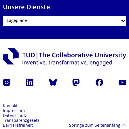
Unsere Dienste
Instagram
LinkedIn
Bluesky
Mastodon
Facebook
Yout
Kontakt
Impressum
Datenschutz
Transparenzgesetz
Springe zum Seitenanfang
Barrierefreiheit