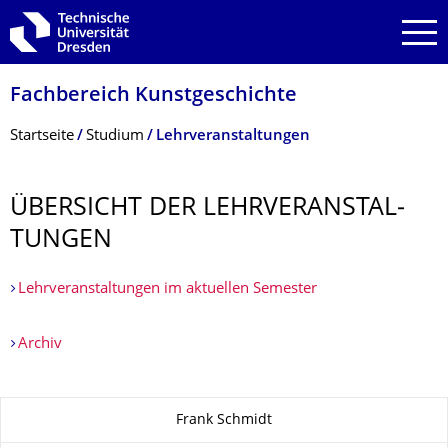
Zur Hauptnavigation springen
Zur Suche springen
Zum Inhalt springen
Fachbereich Kunstgeschichte
Breadcrumb-Menü
Startseite
Studium
Lehrveranstaltungen
ÜBERSICHT DER LEHRVERANSTAL­
TUNGEN
Lehrveranstaltungen im aktuellen Semester
Archiv
Zu dieser Seite
Frank Schmidt