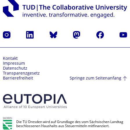
Instagram
LinkedIn
Bluesky
Mastodon
Facebook
Yout
Kontakt
Impressum
Datenschutz
Transparenzgesetz
Springe zum Seitenanfang
Barrierefreiheit
Die TU Dresden wird auf Grundlage des vom Sächsischen Landtag
beschlossenen Haushalts aus Steuermitteln mitfinanziert.