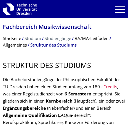
Zur Hauptnavigation springen
Zur Suche springen
Zum Inhalt springen
Fachbereich Musikwissenschaft
Breadcrumb-Menü
Startseite
Studium
Studiengänge
BA/MA-Leitfaden
Allgemeines
Struktur des Studiums
STRUKTUR DES STUDIUMS
Die Bachelorstudiengänge der Philosophischen Fakultät der
TU Dresden haben einen Studienumfang von 180
Credits
,
was einer Regelstudienzeit von
6 Semestern
entspricht. Sie
gliedern sich in einen
Kernbereich
(Hauptfach), ein oder zwei
Ergänzungsbereiche
(Nebenfächer) und einen Bereich
Allgemeine Qualifikation
(„AQua-Bereich“:
Berufspraktikum, Sprachkurse, Kurse zur Förderung von