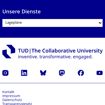
Unsere Dienste
Instagram
LinkedIn
Bluesky
Mastodon
Facebook
Yout
Kontakt
Impressum
Datenschutz
Transparenzgesetz