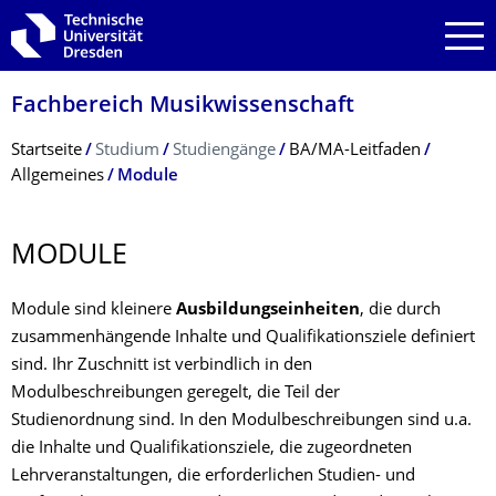
Zur Hauptnavigation springen
Zur Suche springen
Zum Inhalt springen
Fachbereich Musikwissenschaft
Breadcrumb-Menü
Startseite
Studium
Studiengänge
BA/MA-Leitfaden
Allgemeines
Module
MODULE
Module sind kleinere
Ausbildungseinheiten
, die durch
zusammenhängende Inhalte und Qualifikationsziele definiert
sind. Ihr Zuschnitt ist verbindlich in den
Modulbeschreibungen geregelt, die Teil der
Studienordnung sind. In den Modulbeschreibungen sind u.a.
die Inhalte und Qualifikationsziele, die zugeordneten
Lehrveranstaltungen, die erforderlichen Studien- und