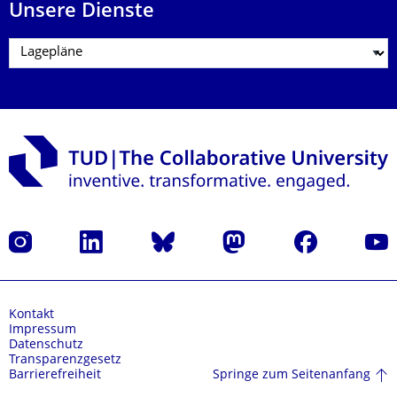
Unsere Dienste
Instagram
LinkedIn
Bluesky
Mastodon
Facebook
Yout
Kontakt
Impressum
Datenschutz
Transparenzgesetz
Springe zum Seitenanfang
Barrierefreiheit