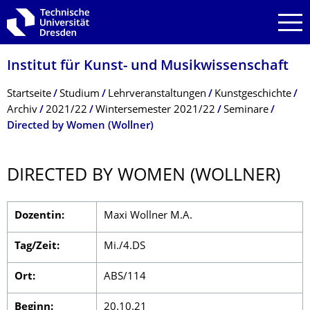
Zur Hauptnavigation springen
Zur Suche springen
Zum Inhalt springen
Institut für Kunst- und Musikwissenschaft
Breadcrumb-Menü
Startseite
Studium
Lehrveranstaltungen
Kunstgeschichte
Archiv
2021/22
Wintersemester 2021/22
Seminare
Directed by Women (Wollner)
DIRECTED BY WOMEN (WOLLNER)
Dozentin:
Maxi Wollner M.A.
Tag/Zeit:
Mi./4.DS
Ort:
ABS/114
Beginn:
20.10.21