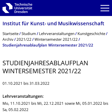
Zur Hauptnavigation springen
Zur Suche springen
Zum Inhalt springen
Institut für Kunst- und Musikwissenschaft
Breadcrumb-Menü
Startseite
Studium
Lehrveranstaltungen
Kunstgeschichte
Archiv
2021/22
Wintersemester 2021/22
Studienjahresablaufplan Wintersemester 2021/22
STUDIENJAHRES­ABLAUFPLAN
WINTERSEMESTER 2021/22
01.10.2021 bis 31.03.2022
Lehrveranstaltungen:
Mo, 11.10.2021 bis Mi, 22.12.2021 sowie Mi, 05.01.2022 bis
Sa, 05.02.2022