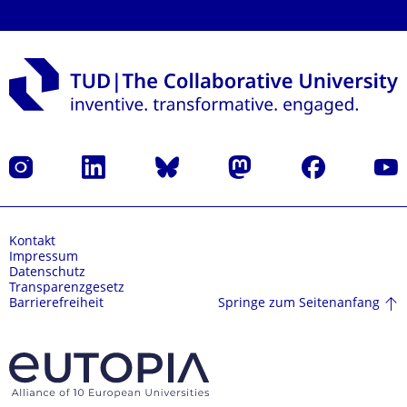
Instagram
LinkedIn
Bluesky
Mastodon
Facebook
Yout
Kontakt
Impressum
Datenschutz
Transparenzgesetz
Springe zum Seitenanfang
Barrierefreiheit