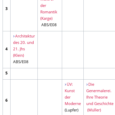
der
3
Romantik
(Karge)
ABS/E08
Architektur
des 20. und
4
21. Jhs
(Klein)
ABS/E08
5
ÜV:
Die
Kunst
Genermalerei.
der
Ihre Theorie
6
Moderne
und Geschichte
(Lupfer)
(Müller)