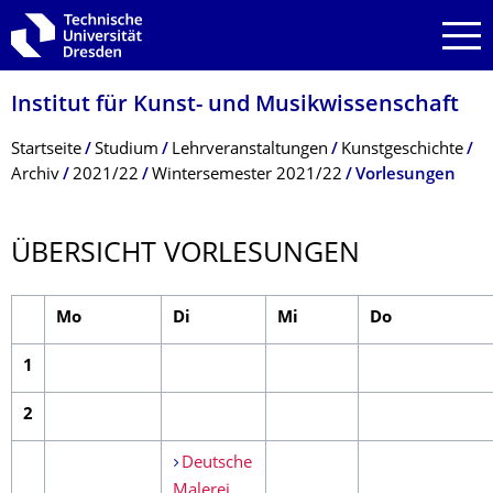
Zur Hauptnavigation springen
Zur Suche springen
Zum Inhalt springen
Institut für Kunst- und Musikwissenschaft
Breadcrumb-Menü
Startseite
Studium
Lehrveranstaltungen
Kunstgeschichte
Archiv
2021/22
Wintersemester 2021/22
Vorlesungen
ÜBERSICHT VORLESUNGEN
Mo
Di
Mi
Do
1
2
Deutsche
Malerei