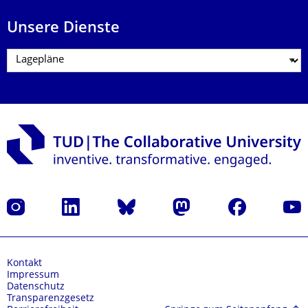
Unsere Dienste
Instagram
LinkedIn
Bluesky
Mastodon
Facebook
Yout
Kontakt
Impressum
Datenschutz
Transparenzgesetz