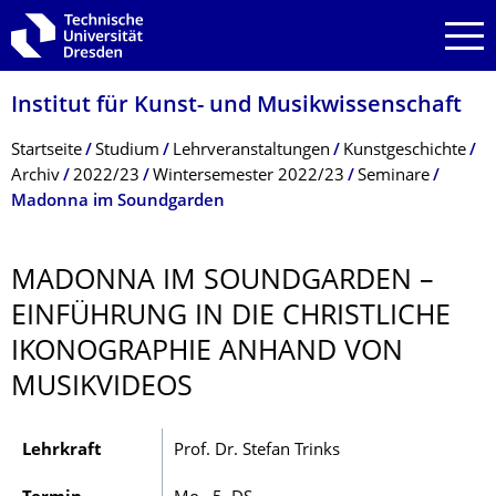
Zur Hauptnavigation springen
Zur Suche springen
Zum Inhalt springen
Institut für Kunst- und Musikwissenschaft
Breadcrumb-Menü
Startseite
Studium
Lehrveranstaltungen
Kunstgeschichte
Archiv
2022/23
Wintersemester 2022/23
Seminare
Madonna im Soundgarden
MADONNA IM SOUNDGARDEN –
EINFÜHRUNG IN DIE CHRISTLICHE
IKONOGRAPHIE ANHAND VON
MUSIKVIDEOS
Lehrkraft
Prof. Dr. Stefan Trinks