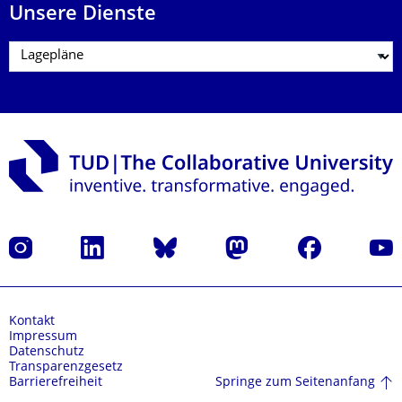
Unsere Dienste
Instagram
LinkedIn
Bluesky
Mastodon
Facebook
Yout
Kontakt
Impressum
Datenschutz
Transparenzgesetz
Springe zum Seitenanfang
Barrierefreiheit