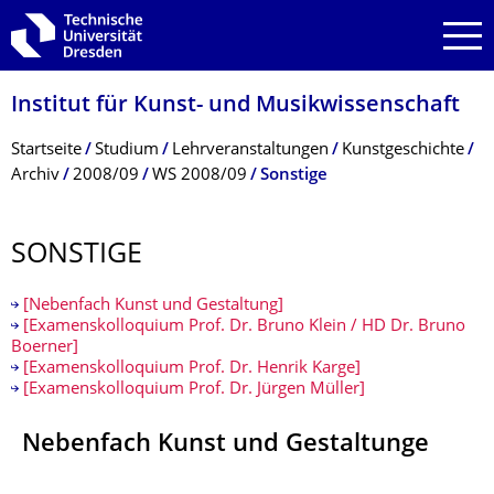
Zur Hauptnavigation springen
Zur Suche springen
Zum Inhalt springen
Institut für Kunst- und Musikwissenschaft
Breadcrumb-Menü
Startseite
Studium
Lehrveranstaltungen
Kunstgeschichte
Archiv
2008/09
WS 2008/09
Sonstige
SONSTIGE
[Nebenfach Kunst und Gestaltung]
[Examenskolloquium Prof. Dr. Bruno Klein / HD Dr. Bruno
Boerner]
[Examenskolloquium Prof. Dr. Henrik Karge]
[Examenskolloquium Prof. Dr. Jürgen Müller]
Nebenfach Kunst und Gestaltunge