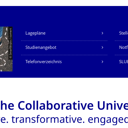
Unsere Dienste
© Smarterpix / tomert
Lagepläne
Stel
Studienangebot
Not
Telefonverzeichnis
SLUB