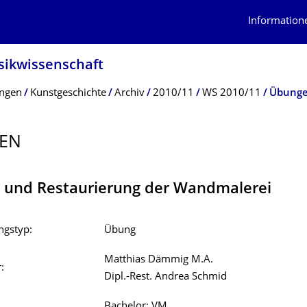
Information
usikwissenschaft
ungen
Kunstgeschichte
Archiv
2010/11
WS 2010/11
Übung
EN
k und Restaurierung der Wandmalerei
ngstyp:
Übung
Matthias Dämmig M.A.
:
Dipl.-Rest. Andrea Schmid
Bachelor: VM