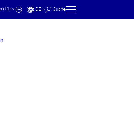
en für
DE
Suche
en