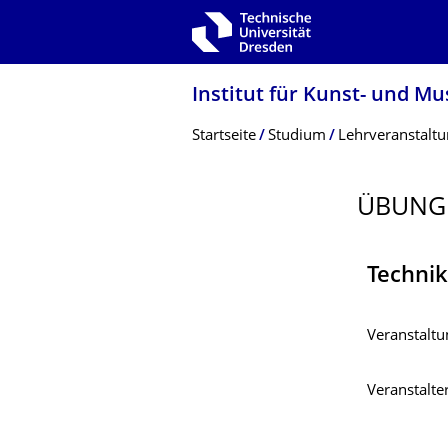
Zur Hauptnavigation springen
Zur Suche springen
Zum Inhalt springen
Institut für Kunst- und M
Breadcrumb-Menü
Startseite
Studium
Lehrveranstalt
ÜBUNG
Techni
Veranstaltu
Veranstalter