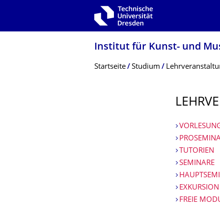
Zur Hauptnavigation springen
Zur Suche springen
Zum Inhalt springen
Institut für Kunst- und M
Breadcrumb-Menü
Startseite
Studium
Lehrveranstalt
LEHRVE
VORLESUN
PROSEMINA
TUTORIEN
SEMINARE
HAUPTSEM
EXKURSION
FREIE MOD